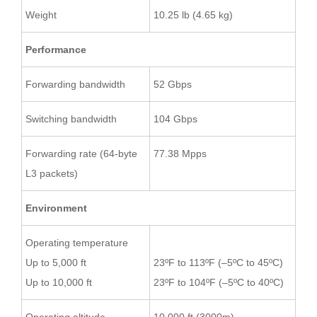
Weight
10.25 lb (4.65 kg)
Performance
Forwarding bandwidth
52 Gbps
Switching bandwidth
104 Gbps
Forwarding rate (64-byte
77.38 Mpps
L3 packets)
Environment
Operating temperature
Up to 5,000 ft
23ºF to 113ºF (–5ºC to 45ºC)
Up to 10,000 ft
23ºF to 104ºF (–5ºC to 40ºC)