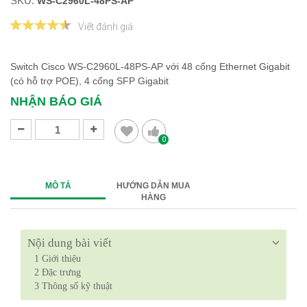
SKU:
WS-C2960L-48PS-AP
Viết đánh giá
Switch Cisco WS-C2960L-48PS-AP với 48 cổng Ethernet Gigabit
(có hỗ trợ POE), 4 cổng SFP Gigabit
NHẬN BÁO GIÁ
0
MÔ TẢ
HƯỚNG DẪN MUA
HÀNG
Nội dung bài viết
1
Giới thiệu
2
Đặc trưng
3
Thông số kỹ thuật