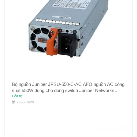
Bộ nguồn Juniper JPSU-550-C-AC AFO nguồn AC công
suất 550W dùng cho dòng switch Juniper Networks
EX4400
Liên hệ
23-02-2026