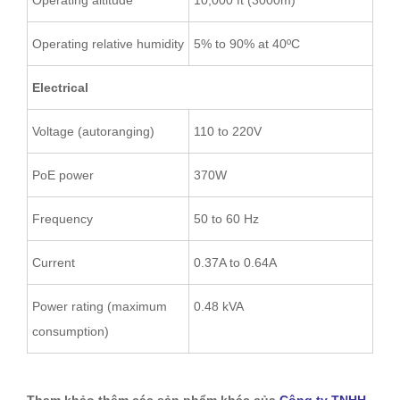
Operating altitude
10,000 ft (3000m)
Operating relative humidity
5% to 90% at 40ºC
Electrical
Voltage (autoranging)
110 to 220V
PoE power
370W
Frequency
50 to 60 Hz
Current
0.37A to 0.64A
Power rating (maximum
0.48 kVA
consumption)