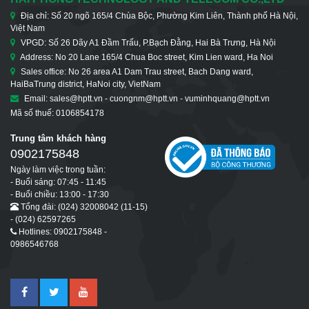
Địa chỉ: Số 20 ngõ 165/4 Chùa Bộc, Phường Kim Liên, Thành phố Hà Nội,
Việt Nam
VPGD: Số 26 Dãy A1 Đầm Trấu, P.Bạch Đằng, Hai Bà Trưng, Hà Nội
Address: No 20 Lane 165/4 Chua Boc street, Kim Lien ward, Ha Noi
Sales office: No 26 area A1 Dam Trau street, Bach Dang ward,
HaiBaTrung district, HaNoi city, VietNam
Email: sales@hptt.vn - cuongnm@hptt.vn - vuminhquang@hptt.vn
Mã số thuế: 0106854178
Trung tâm khách hàng
0902175848
Ngày làm việc trong tuần:
- Buổi sáng: 07:45 - 11:45
- Buổi chiều: 13:00 - 17:30
Tổng đài: (024) 32008042 (11-15)
- (024) 62597265
Hotlines: 0902175848 -
0986546768