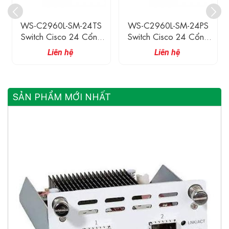
WS-C2960L-SM-24TS
WS-C2960L-SM-24PS
Switch Cisco 24 Cổng
Switch Cisco 24 Cổng
Ethernet Gigabit, 4 Cổng
Ethernet Gigabit (có Hỗ
Liên hệ
Liên hệ
SFP Gigabit
Trợ POE), 4 Cổng SFP
Gigabit, 195W
SẢN PHẨM MỚI NHẤT