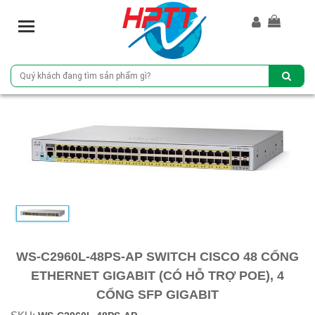
T
o
g
g
l
e
n
a
v
i
g
a
t
i
o
WS-C2960L-48PS-AP SWITCH CISCO 48 CỔNG
n
ETHERNET GIGABIT (CÓ HỖ TRỢ POE), 4
CỔNG SFP GIGABIT