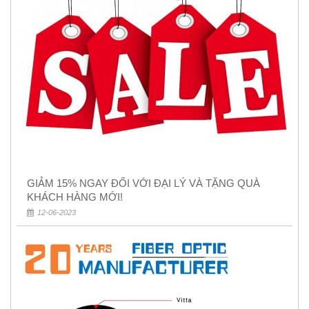
GIẢM 15% NGAY ĐỐI VỚI ĐẠI LÝ VÀ TẶNG QUÀ
KHÁCH HÀNG MỚI!
12-06-2023