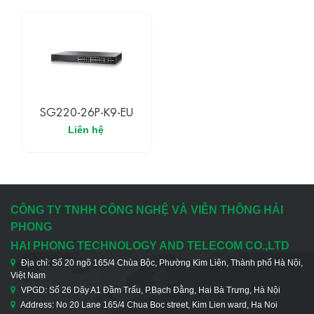
SG220-26P-K9-EU
Liên hệ
CÔNG TY TNHH CÔNG NGHỆ VÀ VIỄN THÔNG HẢI
PHONG
HAI PHONG TECHNOLOGY AND TELECOM CO.,LTD
Địa chỉ: Số 20 ngõ 165/4 Chùa Bộc, Phường Kim Liên, Thành phố Hà Nội,
Việt Nam
VPGD: Số 26 Dãy A1 Đầm Trấu, P.Bạch Đằng, Hai Bà Trưng, Hà Nội
Address: No 20 Lane 165/4 Chua Boc street, Kim Lien ward, Ha Noi