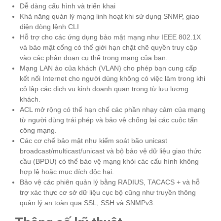
Dễ dàng cấu hình và triển khai
Khả năng quản lý mạng linh hoạt khi sử dụng SNMP, giao
diện dòng lệnh CLI
Hỗ trợ cho các ứng dụng bảo mật mạng như IEEE 802.1X
và bảo mật cổng có thể giới hạn chặt chẽ quyền truy cập
vào các phân đoạn cụ thể trong mạng của bạn.
Mạng LAN ảo của khách (VLAN) cho phép bạn cung cấp
kết nối Internet cho người dùng không có việc làm trong khi
cô lập các dịch vụ kinh doanh quan trọng từ lưu lượng
khách.
ACL mở rộng có thể hạn chế các phần nhạy cảm của mạng
từ người dùng trái phép và bảo vệ chống lại các cuộc tấn
công mạng.
Các cơ chế bảo mật như kiểm soát bão unicast
broadcast/multicast/unicast và bộ bảo vệ dữ liệu giao thức
cầu (BPDU) có thể bảo vệ mạng khỏi các cấu hình không
hợp lệ hoặc mục đích độc hại.
Bảo vệ các phiên quản lý bằng RADIUS, TACACS + và hỗ
trợ xác thực cơ sở dữ liệu cục bộ cũng như truyền thông
quản lý an toàn qua SSL, SSH và SNMPv3.