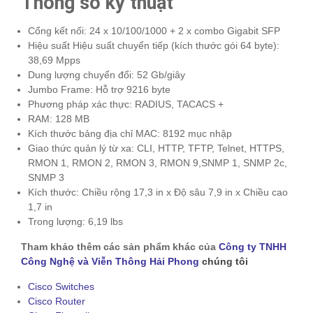
Thông số kỹ thuật
Cổng kết nối: 24 x 10/100/1000 + 2 x combo Gigabit SFP
Hiệu suất Hiệu suất chuyển tiếp (kích thước gói 64 byte):
38,69 Mpps
Dung lượng chuyển đổi: 52 Gb/giây
Jumbo Frame: Hỗ trợ 9216 byte
Phương pháp xác thực: RADIUS, TACACS +
RAM: 128 MB
Kích thước bảng địa chỉ MAC: 8192 mục nhập
Giao thức quản lý từ xa: CLI, HTTP, TFTP, Telnet, HTTPS,
RMON 1, RMON 2, RMON 3, RMON 9,SNMP 1, SNMP 2c,
SNMP 3
Kích thước: Chiều rộng 17,3 in x Độ sâu 7,9 in x Chiều cao
1,7 in
Trong lượng: 6,19 lbs
Tham khảo thêm các sản phẩm khác của
Công ty TNHH
Công Nghệ và Viễn Thông Hải Phong
chúng tôi
Cisco Switches
Cisco Router