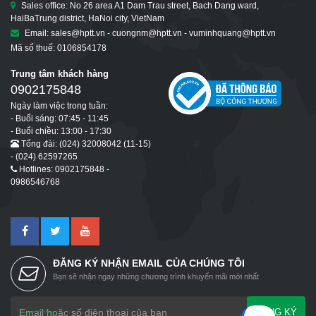
Sales office: No 26 area A1 Dam Trau street, Bach Dang ward,
HaiBaTrung district, HaNoi city, VietNam
Email: sales@hptt.vn - cuongnm@hptt.vn - vuminhquang@hptt.vn
Mã số thuế: 0106854178
Trung tâm khách hàng
0902175848
Ngày làm việc trong tuần:
- Buổi sáng: 07:45 - 11:45
- Buổi chiều: 13:00 - 17:30
Tổng đài: (024) 32008042 (11-15)
- (024) 62597265
Hotlines: 0902175848 -
0986546768
ĐĂNG KÝ NHẬN EMAIL CỦA CHÚNG TÔI
Bạn sẽ nhận ngay những chương trình khuyến mãi mới nhất
ĐĂNG KÝ