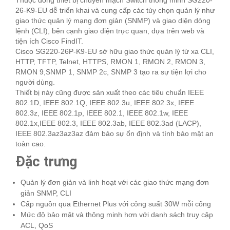
Thuộc dòng thiết bị chuyển mạch Switch thông minh SG220-
26-K9-EU dễ triển khai và cung cấp các tùy chọn quản lý như
giao thức quản lý mạng đơn giản (SNMP) và giao diện dòng
lệnh (CLI), bên cạnh giao diện trực quan, dựa trên web và
tiện ích Cisco FindIT.
Cisco SG220-26P-K9-EU sở hữu giao thức quản lý từ xa CLI,
HTTP, TFTP, Telnet, HTTPS, RMON 1, RMON 2, RMON 3,
RMON 9,SNMP 1, SNMP 2c, SNMP 3 tạo ra sự tiện lợi cho
người dùng.
Thiết bị này cũng được sản xuất theo các tiêu chuẩn IEEE
802.1D, IEEE 802.1Q, IEEE 802.3u, IEEE 802.3x, IEEE
802.3z, IEEE 802.1p, IEEE 802.1, IEEE 802.1w, IEEE
802.1x,IEEE 802.3, IEEE 802.3ab, IEEE 802.3ad (LACP),
IEEE 802.3az3az3az đảm bảo sự ổn định và tính bảo mật an
toàn cao.
Đặc trưng
Quản lý đơn giản và linh hoạt với các giao thức mạng đơn
giản SNMP, CLI
Cấp nguồn qua Ethernet Plus với công suất 30W mỗi cổng
Mức độ bảo mật và thông minh hơn với danh sách truy cập
ACL, QoS