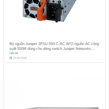
Bộ nguồn Juniper JPSU-550-C-AC AFO nguồn AC công
suất 550W dùng cho dòng switch Juniper Networks
EX4400
Liên hệ
23-02-2026