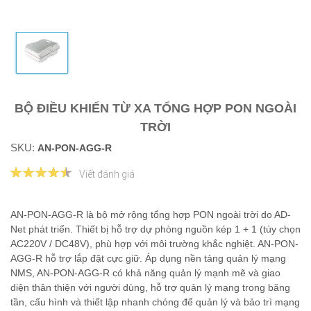
BỘ ĐIỀU KHIỂN TỪ XA TỔNG HỢP PON NGOÀI
TRỜI
SKU:
AN-PON-AGG-R
Viết đánh giá
AN-PON-AGG-R là bộ mở rộng tổng hợp PON ngoài trời do AD-
Net phát triển. Thiết bị hỗ trợ dự phòng nguồn kép 1 + 1 (tùy chọn
AC220V / DC48V), phù hợp với môi trường khắc nghiệt. AN-PON-
AGG-R hỗ trợ lắp đặt cực giữ. Áp dụng nền tảng quản lý mạng
NMS, AN-PON-AGG-R có khả năng quản lý mạnh mẽ và giao
diện thân thiện với người dùng, hỗ trợ quản lý mạng trong băng
tần, cấu hình và thiết lập nhanh chóng để quản lý và bảo trì mạng