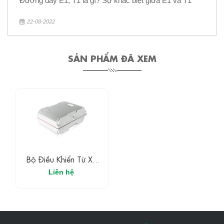
Đường dây E1, T1 là gì? Sự khác biệt giữa E1 và T1
22-08-2022
SẢN PHẨM ĐÃ XEM
Bộ Điều Khiển Từ Xa
Tổng Hợp PON Ngoài
Liên hệ
Trời