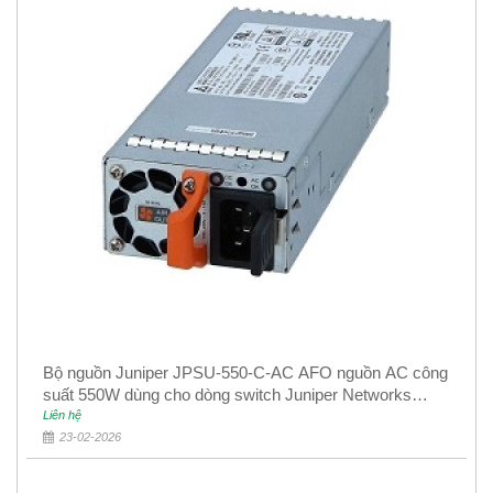
Bộ nguồn Juniper JPSU-550-C-AC AFO nguồn AC công
suất 550W dùng cho dòng switch Juniper Networks
EX4400
Liên hệ
23-02-2026