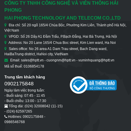
CÔNG TY TNHH CÔNG NGHỆ VÀ VIỄN THÔNG HẢI
PHONG
HAI PHONG TECHNOLOGY AND TELECOM CO.,LTD
Địa chỉ: Số 20 ngõ 165/4 Chùa Bộc, Phường Kim Liên, Thành phố Hà Nội,
Việt Nam
VPGD: Số 26 Dãy A1 Đầm Trấu, P.Bạch Đằng, Hai Bà Trưng, Hà Nội
Address: No 20 Lane 165/4 Chua Boc street, Kim Lien ward, Ha Noi
Sales office: No 26 area A1 Dam Trau street, Bach Dang ward,
HaiBaTrung district, HaNoi city, VietNam
Email: sales@hptt.vn - cuongnm@hptt.vn - vuminhquang@hptt.vn
Mã số thuế: 0106854178
Trung tâm khách hàng
0902175848
Ngày làm việc trong tuần:
- Buổi sáng: 07:45 - 11:45
- Buổi chiều: 13:00 - 17:30
Tổng đài: (024) 32008042 (11-15)
- (024) 62597265
Hotlines: 0902175848 -
0986546768