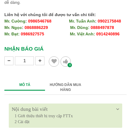
dễ dàng.​​​​​​​
Liên hệ với chúng tôi để được tư vấn chi tiết:
Mr. Cường
:
0986546768
Mr. Tuấn Anh
:
0902175848
Mr. Ngọc
:
0868886229
Mr. Dũng:
0888497878
Mr. Đạt:
0986927575
Mr. Việt Anh:
0914240896​​​​​​​
​​​​​​​
NHẬN BÁO GIÁ
0
MÔ TẢ
HƯỚNG DẪN MUA
HÀNG
Nội dung bài viết
1
Giới thiệu thiết bị truy cập FTTx
2
Cài đặt