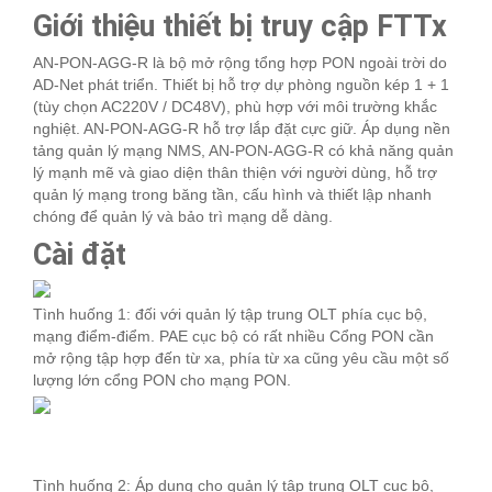
Giới thiệu thiết bị truy cập FTTx
AN-PON-AGG-R là bộ mở rộng tổng hợp PON ngoài trời do
AD-Net phát triển. Thiết bị hỗ trợ dự phòng nguồn kép 1 + 1
(tùy chọn AC220V / DC48V), phù hợp với môi trường khắc
nghiệt. AN-PON-AGG-R hỗ trợ lắp đặt cực giữ. Áp dụng nền
tảng quản lý mạng NMS, AN-PON-AGG-R có khả năng quản
lý mạnh mẽ và giao diện thân thiện với người dùng, hỗ trợ
quản lý mạng trong băng tần, cấu hình và thiết lập nhanh
chóng để quản lý và bảo trì mạng dễ dàng.
Cài đặt
Tình huống 1: đối với quản lý tập trung OLT phía cục bộ,
mạng điểm-điểm. PAE cục bộ có rất nhiều Cổng PON cần
mở rộng tập hợp đến từ xa, phía từ xa cũng yêu cầu một số
lượng lớn cổng PON cho mạng PON.
Tình huống 2: Áp dụng cho quản lý tập trung OLT cục bộ,