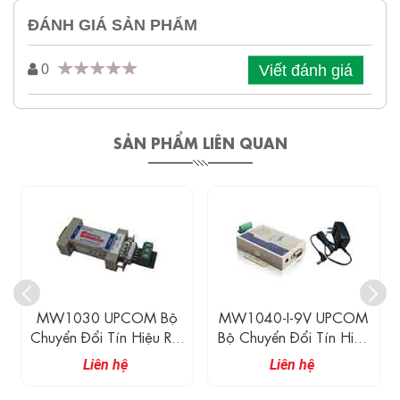
ĐÁNH GIÁ SẢN PHẨM
Viết đánh giá
0
SẢN PHẨM LIÊN QUAN
MW1030 UPCOM Bộ
MW1040-I-9V UPCOM
Chuyển Đổi Tín Hiệu RS-
Bộ Chuyển Đổi Tín Hiệu
232 Sang RS-485
RS-232 Sang RS-
Liên hệ
Liên hệ
485/422