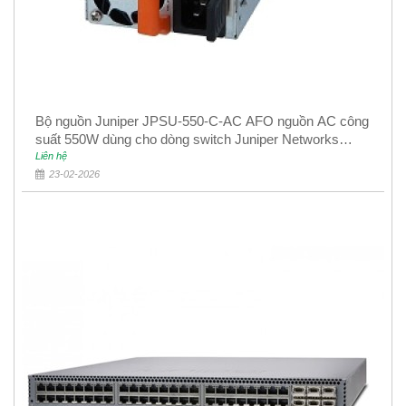
Bộ nguồn Juniper JPSU-550-C-AC AFO nguồn AC công
suất 550W dùng cho dòng switch Juniper Networks
EX4400
Liên hệ
23-02-2026