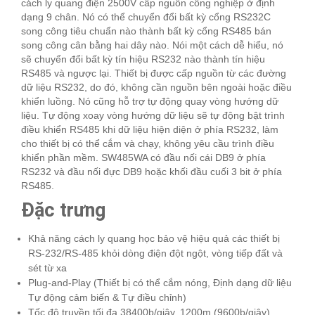
cách ly quang điện 2500V cấp nguồn công nghiệp ở định
dạng 9 chân. Nó có thể chuyển đổi bất kỳ cổng RS232C
song công tiêu chuẩn nào thành bất kỳ cổng RS485 bán
song công cân bằng hai dây nào. Nói một cách dễ hiểu, nó
sẽ chuyển đổi bất kỳ tín hiệu RS232 nào thành tín hiệu
RS485 và ngược lại. Thiết bị được cấp nguồn từ các đường
dữ liệu RS232, do đó, không cần nguồn bên ngoài hoặc điều
khiển luồng. Nó cũng hỗ trợ tự động quay vòng hướng dữ
liệu. Tự động xoay vòng hướng dữ liệu sẽ tự động bật trình
điều khiển RS485 khi dữ liệu hiện diện ở phía RS232, làm
cho thiết bị có thể cắm và chạy, không yêu cầu trình điều
khiển phần mềm. SW485WA có đầu nối cái DB9 ở phía
RS232 và đầu nối đực DB9 hoặc khối đầu cuối 3 bit ở phía
RS485.
Đặc trưng
Khả năng cách ly quang học bảo vệ hiệu quả các thiết bị
RS-232/RS-485 khỏi dòng điện đột ngột, vòng tiếp đất và
sét từ xa
Plug-and-Play (Thiết bị có thể cắm nóng, Định dạng dữ liệu
Tự động cảm biến & Tự điều chỉnh)
Tốc độ truyền tối đa 38400b/giây, 1200m (9600b/giây)