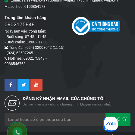
Email: sales@hptt.vn - cuongnm@hptt.vn - vuminhquang@hptt.vn
Mã số thuế: 0106854178
Trung tâm khách hàng
0902175848
Ngày làm việc trong tuần:
- Buổi sáng: 07:45 - 11:45
- Buổi chiều: 13:00 - 17:30
Tổng đài: (024) 32008042 (11-15)
- (024) 62597265
Hotlines: 0902175848 -
0986546768
ĐĂNG KÝ NHẬN EMAIL CỦA CHÚNG TÔI
Bạn sẽ nhận ngay những chương trình khuyến mãi mới nhất
ĐĂNG KÝ