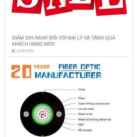
GIẢM 15% NGAY ĐỐI VỚI ĐẠI LÝ VÀ TẶNG QUÀ
KHÁCH HÀNG MỚI!
12-06-2023