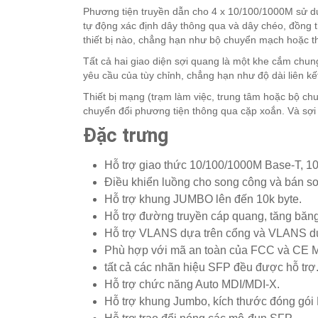
Phương tiện truyền dẫn cho 4 x 10/100/1000M sử dụn
tự động xác định dây thông qua và dây chéo, đồng th
thiết bị nào, chẳng hạn như bộ chuyển mạch hoặc t
Tất cả hai giao diện sợi quang là một khe cắm chun
yêu cầu của tùy chỉnh, chẳng hạn như độ dài liên kết, 
Thiết bị mạng (trạm làm việc, trung tâm hoặc bộ ch
chuyển đổi phương tiện thông qua cặp xoắn. Và sợi
Đặc trưng
Hỗ trợ giao thức 10/100/1000M Base-T, 
Điều khiển luồng cho song công và bán s
Hỗ trợ khung JUMBO lên đến 10k byte.
Hỗ trợ đường truyền cáp quang, tăng băn
Hỗ trợ VLANS dựa trên cổng và VLANS d
Phù hợp với mã an toàn của FCC và CE 
tất cả các nhãn hiệu SFP đều được hỗ trợ
Hỗ trợ chức năng Auto MDI/MDI-X.
Hỗ trợ khung Jumbo, kích thước đóng gói