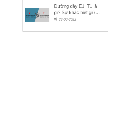
Đường dây E1, T1 là
gì? Sự khác biệt giữa
E1 và T1
22-08-2022