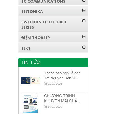
TC COMMUNICATIONS
TELTONIKA
SWITCHES CISCO 1000
SERIES
ĐIỆN THOẠI IP
TLKT
TIN TỨC
Thông báo nghỉ lễ đón
Tết Nguyên Đán 2026
– Xuân Bính Ngọ!
21-01-2025
CHƯƠNG TRÌNH
KHUYẾN MÃI CHÀO
MỪNG NĂM MỚI
30-01-2024
2024