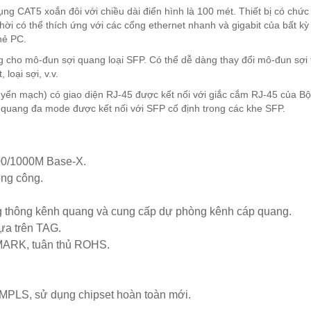
g CAT5 xoắn đôi với chiều dài điển hình là 100 mét. Thiết bị có chức
ời có thể thích ứng với các cổng ethernet nhanh và gigabit của bất kỳ 
hẻ PC.
g cho mô-đun sợi quang loại SFP. Có thể dễ dàng thay đổi mô-đun sợi
loại sợi, v.v.
uyển mạch) có giao diện RJ-45 được kết nối với giắc cắm RJ-45 của Bộ
 quang đa mode được kết nối với SFP cố định trong các khe SFP.
100/1000M Base-X.
ong công.
g thông kênh quang và cung cấp dự phòng kênh cáp quang.
ựa trên TAG.
MARK, tuân thủ ROHS.
.
 MPLS, sử dụng chipset hoàn toàn mới.