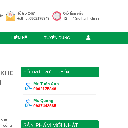
Hỗ trợ 24/7
Giờ làm việc
ốc
Hotline:
0902175848
T2 - T7 Giờ hành chính
LIÊN HỆ
TUYỂN DỤNG
 KHE
HỖ TRỢ TRỰC TUYẾN
M
Mr. Tuấn Anh
0902175848
Mr. Quang
0987443585
 khe
SẢN PHẨM MỚI NHẤT
 4 cổng