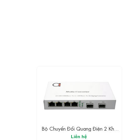
Bộ Chuyển Đổi Quang Điện 2 Khe
Cắm SFP + 4 Cổng
Liên hệ