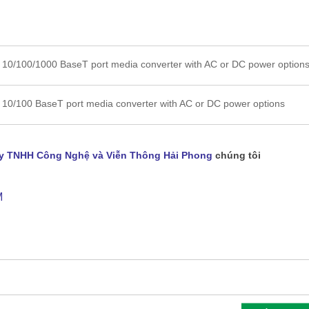
x 10/100/1000 BaseT port media converter with AC or DC power option
x 10/100 BaseT port media converter with AC or DC power options
y TNHH Công Nghệ và Viễn Thông Hải Phong
chúng tôi
M