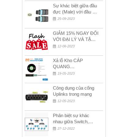
Sự khác biệt giữa đầu
đực (Male) với đầu cái
(Female) trong bộ đầu
25-09-2023
nối MPO
GIẢM 15% NGAY ĐỐI
VỚI ĐẠI LÝ VÀ TẶNG
QUÀ KHÁCH HÀNG
12-06-2023
MỚI!
Xả lỗ Kho CÁP
QUANG
MULTIMODE CÁP
19-05-2023
QUANG
MULTIMODE 4-8-12-
Công dụng của cổng
24Fo SỢI OM1-OM2-
Uplinks trong mạng
OM3 Siêu Rẻ 5k
12-05-2023
Phân biệt sự khác
nhau giữa Switch,
Router và Hub
27-12-2022