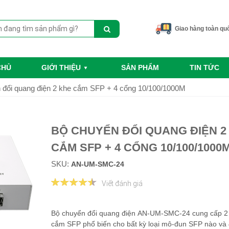
Giao hàng toàn qu
CHỦ
GIỚI THIỆU
SẢN PHẨM
TIN TỨC
 đổi quang điện 2 khe cắm SFP + 4 cổng 10/100/1000M
BỘ CHUYỂN ĐỔI QUANG ĐIỆN 2
CẮM SFP + 4 CỔNG 10/100/1000
SKU:
AN-UM-SMC-24
Viết đánh giá
Bộ chuyển đổi quang điện
AN-UM-SMC-24 cung cấp 2
cắm SFP phổ biến cho bất kỳ loại mô-đun SFP nào và