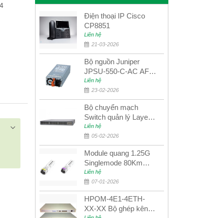
4
Điện thoại IP Cisco
CP8851
Liên hệ
21-03-2026
Bộ nguồn Juniper
JPSU-550-C-AC AFO
nguồn AC công suất
Liên hệ
550W dùng cho dòng
23-02-2026
switch Juniper
Bộ chuyển mạch
Networks EX4400
Switch quản lý Layer 3
Juniper QFX5100-48S
Liên hệ
05-02-2026
Module quang 1.25G
Singlemode 80Km
UPCOM MWS-12-45-
Liên hệ
80AD/MWS-12-54-
07-01-2026
80BD
HPOM-4E1-4ETH-
XX-XX Bộ ghép kênh
Liên hệ