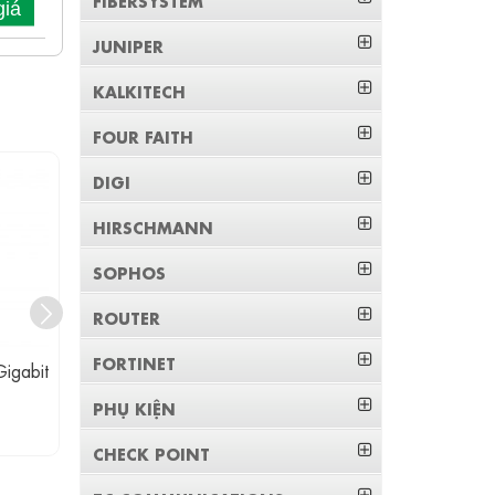
giá
JUNIPER
KALKITECH
FOUR FAITH
DIGI
HIRSCHMANN
SOPHOS
ROUTER
FORTINET
igabit
RACK2000C 3ONEDATA Rack
CNFE3FX1TX
Chuyển Đổi Cho Bộ Chuyển Đổi
Quang Điện
PHỤ KIỆN
Quang Điện 16 Slot
Liên hệ
CHECK POINT