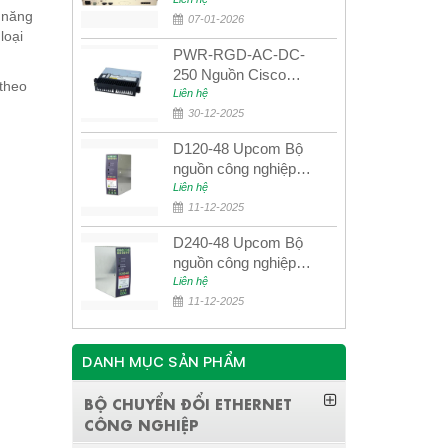
quang quản lý SDH
 năng
4E1+4ETH+RS232
07-01-2026
loại
PWR-RGD-AC-DC-
250 Nguồn Cisco
 theo
Industrial 250W
Liên hệ
PoE/PoE+
30-12-2025
D120-48 Upcom Bộ
nguồn công nghiệp
đầu ra đơn 120W
Liên hệ
48VDC
11-12-2025
D240-48 Upcom Bộ
nguồn công nghiệp
đầu ra đơn 240W
Liên hệ
48VDC
11-12-2025
DANH MỤC SẢN PHẨM
BỘ CHUYỂN ĐỔI ETHERNET
CÔNG NGHIỆP