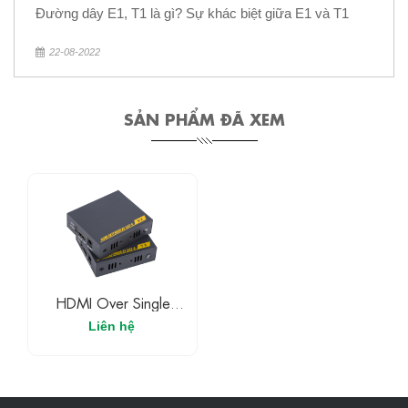
Đường dây E1, T1 là gì? Sự khác biệt giữa E1 và T1
22-08-2022
SẢN PHẨM ĐÃ XEM
HDMI Over Single
CAT6 Extender
Liên hệ