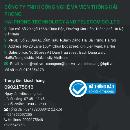
CÔNG TY TNHH CÔNG NGHỆ VÀ VIỄN THÔNG HẢI
PHONG
HAI PHONG TECHNOLOGY AND TELECOM CO.,LTD
Địa chỉ: Số 20 ngõ 165/4 Chùa Bộc, Phường Kim Liên, Thành phố Hà Nội,
Việt Nam
VPGD: Số 26 Dãy A1 Đầm Trấu, P.Bạch Đằng, Hai Bà Trưng, Hà Nội
Address: No 20 Lane 165/4 Chua Boc street, Kim Lien ward, Ha Noi
Sales office: No 26 area A1 Dam Trau street, Bach Dang ward,
HaiBaTrung district, HaNoi city, VietNam
Email: sales@hptt.vn - cuongnm@hptt.vn - vuminhquang@hptt.vn
Mã số thuế: 0106854178
Trung tâm khách hàng
0902175848
Ngày làm việc trong tuần:
- Buổi sáng: 07:45 - 11:45
- Buổi chiều: 13:00 - 17:30
Tổng đài: (024) 32008042 (11-15)
- (024) 62597265
Hotlines: 0902175848 -
0986546768