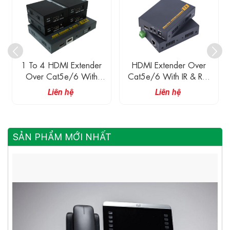
1 To 4 HDMI Extender
HDMI Extender Over
Over Cat5e/6 With
Cat5e/6 With IR & RS-
Splitter Function
232 Ports
Liên hệ
Liên hệ
SẢN PHẨM MỚI NHẤT