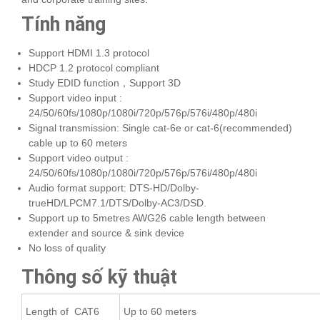
Tính năng
Support HDMI 1.3 protocol
HDCP 1.2 protocol compliant
Study EDID function，Support 3D
Support video input :
24/50/60fs/1080p/1080i/720p/576p/576i/480p/480i
Signal transmission: Single cat-6e or cat-6(recommended)
cable up to 60 meters
Support video output :
24/50/60fs/1080p/1080i/720p/576p/576i/480p/480i
Audio format support: DTS-HD/Dolby-
trueHD/LPCM7.1/DTS/Dolby-AC3/DSD.
Support up to 5metres AWG26 cable length between
extender and source & sink device
No loss of quality
Thông số kỹ thuật
Length of CAT6
Up to 60 meters