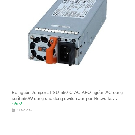
Bộ nguồn Juniper JPSU-550-C-AC AFO nguồn AC công
suất 550W dùng cho dòng switch Juniper Networks
EX4400
Liên hệ
23-02-2026