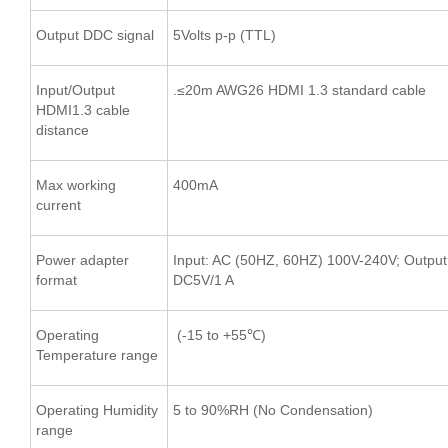
Output DDC signal
5Volts p-p (TTL)
Input/Output
.≤20m AWG26 HDMI 1.3 standard cable
HDMI1.3 cable
distance
Max working
400mA
current
Power adapter
Input: AC (50HZ, 60HZ) 100V-240V; Output
format
DC5V/1 A
Operating
(-15 to +55℃)
Temperature range
Operating Humidity
5 to 90%RH (No Condensation)
range