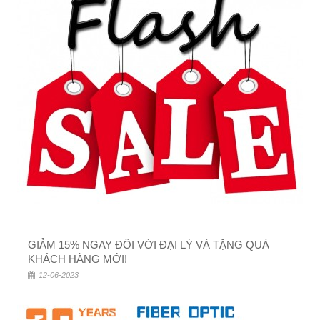
GIẢM 15% NGAY ĐỐI VỚI ĐẠI LÝ VÀ TẶNG QUÀ
KHÁCH HÀNG MỚI!
12-06-2023