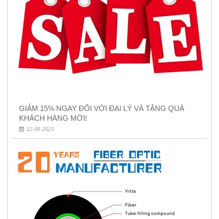
GIẢM 15% NGAY ĐỐI VỚI ĐẠI LÝ VÀ TẶNG QUÀ
KHÁCH HÀNG MỚI!
12-06-2023