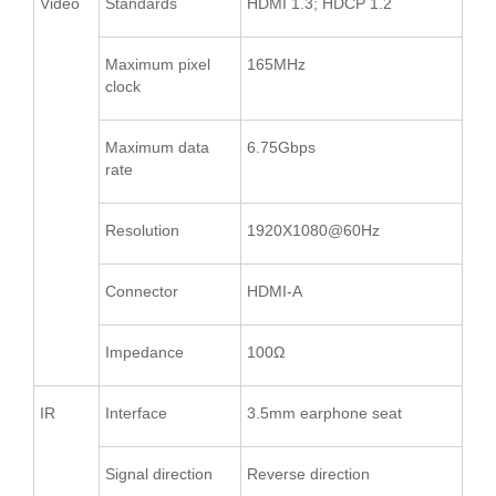
Video
Standards
HDMI 1.3; HDCP 1.2
Maximum pixel
165MHz
clock
Maximum data
6.75Gbps
rate
Resolution
1920X1080@60Hz
Connector
HDMI-A
Impedance
100Ω
IR
Interface
3.5mm earphone seat
Signal direction
Reverse direction