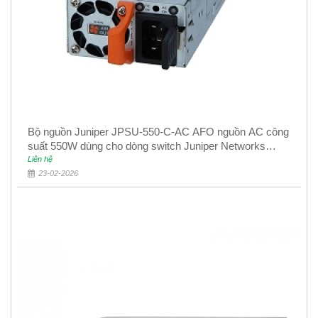
Bộ nguồn Juniper JPSU-550-C-AC AFO nguồn AC công
suất 550W dùng cho dòng switch Juniper Networks
EX4400
Liên hệ
23-02-2026