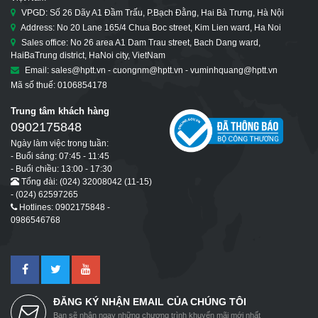
VPGD: Số 26 Dãy A1 Đầm Trấu, P.Bạch Đằng, Hai Bà Trưng, Hà Nội
Address: No 20 Lane 165/4 Chua Boc street, Kim Lien ward, Ha Noi
Sales office: No 26 area A1 Dam Trau street, Bach Dang ward,
HaiBaTrung district, HaNoi city, VietNam
Email: sales@hptt.vn - cuongnm@hptt.vn - vuminhquang@hptt.vn
Mã số thuế: 0106854178
Trung tâm khách hàng
0902175848
Ngày làm việc trong tuần:
- Buổi sáng: 07:45 - 11:45
- Buổi chiều: 13:00 - 17:30
Tổng đài: (024) 32008042 (11-15)
- (024) 62597265
Hotlines: 0902175848 -
0986546768
ĐĂNG KÝ NHẬN EMAIL CỦA CHÚNG TÔI
Bạn sẽ nhận ngay những chương trình khuyến mãi mới nhất