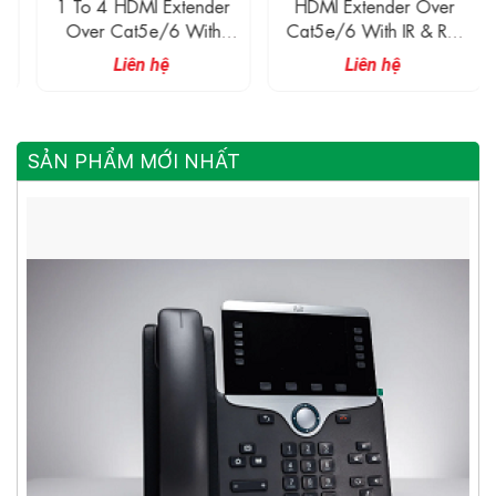
1 To 4 HDMI Extender
HDMI Extender Over
Over Cat5e/6 With
Cat5e/6 With IR & RS-
Splitter Function
232 Ports
Liên hệ
Liên hệ
SẢN PHẨM MỚI NHẤT