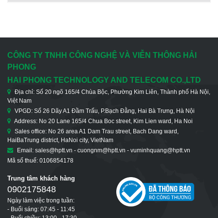
CÔNG TY TNHH CÔNG NGHỆ VÀ VIỄN THÔNG HẢI
PHONG
HAI PHONG TECHNOLOGY AND TELECOM CO.,LTD
Địa chỉ: Số 20 ngõ 165/4 Chùa Bộc, Phường Kim Liên, Thành phố Hà Nội,
Việt Nam
VPGD: Số 26 Dãy A1 Đầm Trấu, P.Bạch Đằng, Hai Bà Trưng, Hà Nội
Address: No 20 Lane 165/4 Chua Boc street, Kim Lien ward, Ha Noi
Sales office: No 26 area A1 Dam Trau street, Bach Dang ward,
HaiBaTrung district, HaNoi city, VietNam
Email: sales@hptt.vn - cuongnm@hptt.vn - vuminhquang@hptt.vn
Mã số thuế: 0106854178
Trung tâm khách hàng
0902175848
Ngày làm việc trong tuần:
- Buổi sáng: 07:45 - 11:45