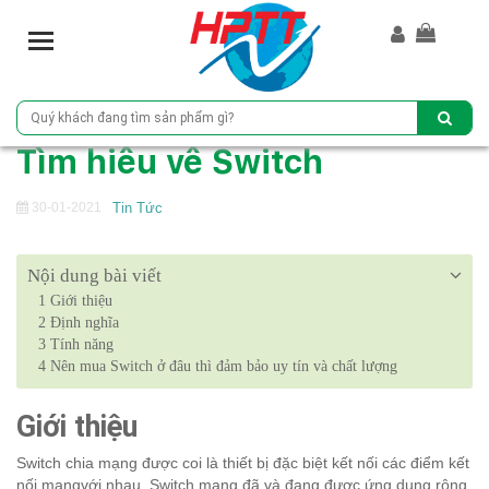
T
o
g
g
l
Tìm hiều về Switch
e
n
a
30-01-2021
Tin Tức
v
i
Nội dung bài viết
g
1
a
Giới thiệu
2
Định nghĩa
t
3
Tính năng
i
4
Nên mua Switch ở đâu thì đảm bảo uy tín và chất lượng
o
n
Giới thiệu
Switch chia mạng được coi là thiết bị đặc biệt kết nối các điểm kết
nối mạngvới nhau. Switch mạng đã và đang được ứng dụng rộng