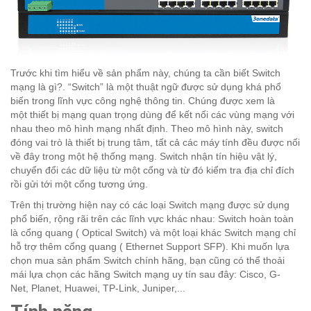
Trước khi tìm hiểu về sản phẩm này, chúng ta cần biết Switch
mạng là gì?. “Switch” là một thuật ngữ được sử dụng khá phổ
biến trong lĩnh vực công nghệ thông tin. Chúng được xem là
một thiết bị mạng quan trọng dùng để kết nối các vùng mạng với
nhau theo mô hình mạng nhất định. Theo mô hình này, switch
đóng vai trò là thiết bị trung tâm, tất cả các máy tính đều được nối
về đây trong một hệ thống mạng. Switch nhận tín hiệu vật lý,
chuyển đổi các dữ liệu từ một cổng và từ đó kiểm tra địa chỉ đích
rồi gửi tới một cổng tương ứng.
Trên thị trường hiện nay có các loại Switch mạng được sử dụng
phổ biến, rộng rãi trên các lĩnh vực khác nhau: Switch hoàn toàn
là cổng quang ( Optical Switch) và một loại khác Switch mạng chỉ
hỗ trợ thêm cổng quang ( Ethernet Support SFP). Khi muốn lựa
chọn mua sản phẩm Switch chính hãng, bạn cũng có thể thoải
mái lựa chọn các hãng Switch mạng uy tín sau đây: Cisco, G-
Net, Planet, Huawei, TP-Link, Juniper,...