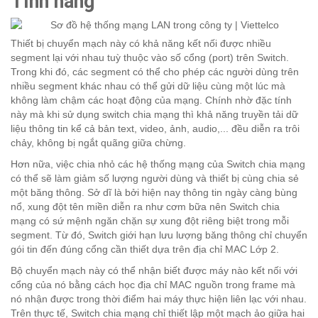
Tính năng
Thiết bị chuyển mạch này có khả năng kết nối được nhiều
segment lại với nhau tuỳ thuộc vào số cổng (port) trên Switch.
Trong khi đó, các segment có thể cho phép các người dùng trên
nhiều segment khác nhau có thể gửi dữ liệu cùng một lúc mà
không làm chậm các hoạt động của mạng. Chính nhờ đặc tính
này mà khi sử dụng switch chia mạng thì khả năng truyền tải dữ
liệu thông tin kể cả bản text, video, ảnh, audio,... đều diễn ra trôi
chảy, không bị ngắt quãng giữa chừng.
Hơn nữa, việc chia nhỏ các hệ thống mạng của Switch chia mạng
có thể sẽ làm giảm số lượng người dùng và thiết bị cùng chia sẻ
một băng thông. Sở dĩ là bởi hiện nay thông tin ngày càng bùng
nổ, xung đột tên miền diễn ra như cơm bữa nên Switch chia
mạng có sứ mệnh ngăn chặn sự xung đột riêng biệt trong mỗi
segment. Từ đó, Switch giới hạn lưu lượng băng thông chỉ chuyển
gói tin đến đúng cổng cần thiết dựa trên địa chỉ MAC Lớp 2.
Bộ chuyển mạch này có thể nhận biết được máy nào kết nối với
cổng của nó bằng cách học địa chỉ MAC nguồn trong frame mà
nó nhận được trong thời điểm hai máy thực hiện liên lạc với nhau.
Trên thực tế, Switch chia mạng chỉ thiết lập một mạch ảo giữa hai