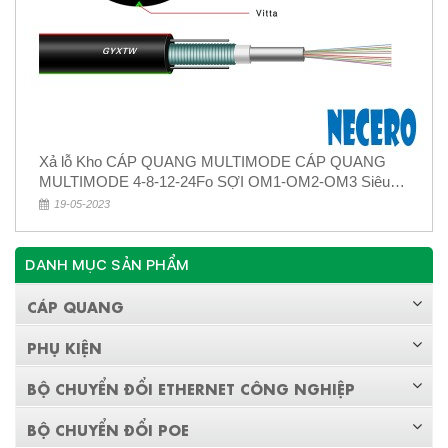
Xả lỗ Kho CÁP QUANG MULTIMODE CÁP QUANG
MULTIMODE 4-8-12-24Fo SỢI OM1-OM2-OM3 Siêu
Rẻ 5k
19-05-2023
DANH MỤC SẢN PHẨM
CÁP QUANG
PHỤ KIỆN
BỘ CHUYỂN ĐỔI ETHERNET CÔNG NGHIỆP
BỘ CHUYỂN ĐỔI POE