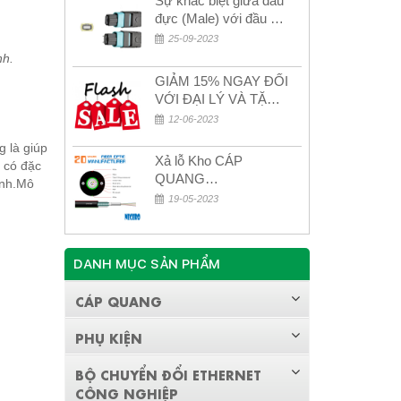
Sự khác biệt giữa đầu
đực (Male) với đầu cái
(Female) trong bộ đầu
25-09-2023
nối MPO
nh.
GIẢM 15% NGAY ĐỐI
VỚI ĐẠI LÝ VÀ TẶNG
QUÀ KHÁCH HÀNG
12-06-2023
MỚI!
 là giúp
Xả lỗ Kho CÁP
 có đặc
QUANG
ình.Mô
MULTIMODE CÁP
19-05-2023
QUANG
MULTIMODE 4-8-12-
24Fo SỢI OM1-OM2-
DANH MỤC SẢN PHẨM
OM3 Siêu Rẻ 5k
CÁP QUANG
PHỤ KIỆN
BỘ CHUYỂN ĐỔI ETHERNET
CÔNG NGHIỆP