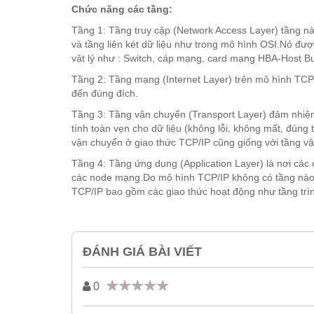
Chức năng các tầng:
Tầng 1: Tầng truy cập (Network Access Layer) tầng này 
và tầng liên két dữ liệu như trong mô hình OSI.Nó đượ
vật lý như : Switch, cáp mạng, card mạng HBA-Host Bu
Tầng 2: Tầng mạng (Internet Layer) trên mô hình TCP/I
đến đúng đích.
Tầng 3: Tầng vận chuyển (Transport Layer) đảm nhiệm v
tính toàn vẹn cho dữ liệu (không lỗi, không mất, đúng
vận chuyển ở giao thức TCP/IP cũng giống với tầng v
Tầng 4: Tầng ứng dụng (Application Layer) là nơi các
các node mạng.Do mô hình TCP/IP không có tầng nào 
TCP/IP bao gồm các giao thức hoạt động như tầng trìn
ĐÁNH GIÁ BÀI VIẾT
0