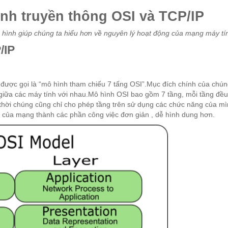
nh truyền thông OSI và TCP/IP
hình giúp chúng ta hiểu hơn về nguyên lý hoạt động của mạng máy tí
/IP
được gọi là “mô hình tham chiếu 7 tấng OSI”.Mục đích chính của chúng
 giữa các máy tính với nhau.Mô hình OSI bao gồm 7 tầng, mỗi tầng đều
g thời chúng cũng chỉ cho phép tầng trên sử dụng các chức năng của m
p của mạng thành các phần công việc đơn giản , dễ hình dung hơn.