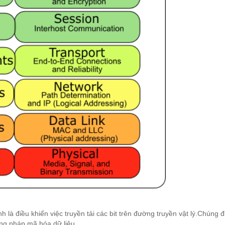
h là điều khiển việc truyền tải các bit trên đường truyền vật lý.Chúng đ
ơng pháp mã hóa dữ liệu.