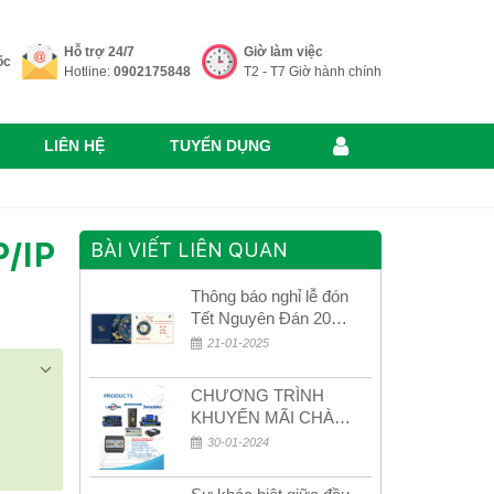
Hỗ trợ 24/7
Giờ làm việc
ốc
Hotline:
0902175848
T2 - T7 Giờ hành chính
LIÊN HỆ
TUYỂN DỤNG
P/IP
BÀI VIẾT LIÊN QUAN
Thông báo nghỉ lễ đón
Tết Nguyên Đán 2026
– Xuân Bính Ngọ!
21-01-2025
CHƯƠNG TRÌNH
KHUYẾN MÃI CHÀO
MỪNG NĂM MỚI
30-01-2024
2024