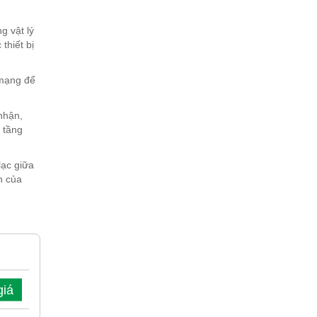
g vật lý
thiết bị
 mạng để
nhận,
 tầng
lạc giữa
n của
giá