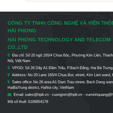
CÔNG TY TNHH CÔNG NGHỆ VÀ VIỄN TH
HẢI PHONG
HAI PHONG TECHNOLOGY AND TELECOM
CO.,LTD
Địa chỉ: Số 20 ngõ 165/4 Chùa Bộc, Phường Kim Liên, Thàn
Nội, Việt Nam
VPGD: Số 26 Dãy A1 Đầm Trấu, P.Bạch Đằng, Hai Bà Trưng,
Address: No 20 Lane 165/4 Chua Boc street, Kim Lien ward, 
Sales office: No 26 area A1 Dam Trau street, Bach Dang war
HaiBaTrung district, HaNoi city, VietNam
Email: sales@hptt.vn - cuongnm@hptt.vn - vuminhquang@h
Mã số thuế: 0106854178