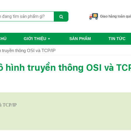
Giao hàng toàn qu
CHỦ
GIỚI THIỆU
SẢN PHẨM
TIN TỨC
h truyền thông OSI và TCP/IP
 hình truyền thông OSI và TC
và TCP/IP