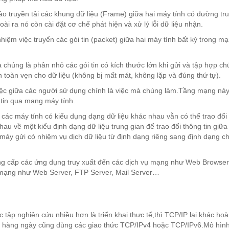
ảo truyền tải các khung dữ liệu (Frame) giữa hai máy tính có đường tr
oài ra nó còn cài đặt cơ chế phát hiện và xử lý lỗi dữ liệu nhận.
ệm việc truyển các gói tin (packet) giữa hai máy tính bất kỳ trong m
 chúng là phân nhỏ các gói tin có kích thước lớn khi gửi và tập hợp ch
 toàn vẹn cho dữ liệu (không bị mất mát, không lặp và đúng thứ tự).
việc giữa các người sử dụng chính là việc mà chúng làm.Tầng mạng nà
 tin qua mạng máy tính.
các máy tính có kiểu dụng dạng dữ liệu khác nhau vẫn có thể trao đổi 
au về một kiểu định dạng dữ liệu trung gian để trao đổi thông tin giữ
n máy gửi có nhiệm vụ dịch dữ liệu từ định dạng riêng sang định dạng c
ung cấp các ứng dụng truy xuất đến các dịch vụ mạng như Web Browser
mạng như Web Server, FTP Server, Mail Server…
ập nghiên cứu nhiều hơn là triển khai thực tế,thì TCP/IP lại khác ho
ng hàng ngày cũng dùng các giao thức TCP/IPv4 hoặc TCP/IPv6.Mô hìn