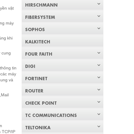
HIRSCHMANN
uyền vật
FIBERSYSTEM
ạng máy
SOPHOS
úng khi
KALKITECH
FOUR FAITH
y cung
DIGI
thông tin
a các máy
FORTINET
hung và
ROUTER
,Mail
CHECK POINT
TC COMMUNICATIONS
àn
TELTONIKA
h TCP/IP