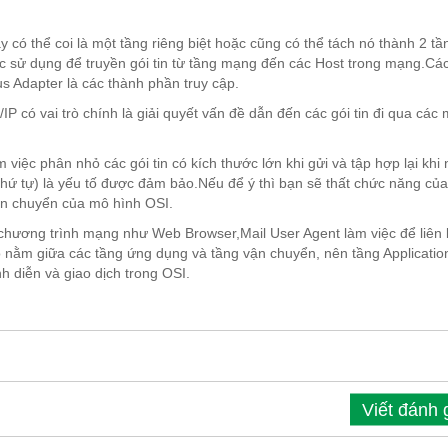
có thể coi là một tầng riêng biệt hoặc cũng có thể tách nó thành 2 tần
c sử dụng để truyền gói tin từ tầng mạng đến các Host trong mạng.Các 
s Adapter là các thành phần truy cập.
P có vai trò chính là giải quyết vấn đề dẫn đến các gói tin đi qua các
iệc phân nhỏ các gói tin có kích thước lớn khi gửi và tập hợp lại khi 
 thứ tự) là yếu tố được đảm bảo.Nếu để ý thì bạn sẽ thất chức năng của
ận chuyển của mô hình OSI.
 chương trình mạng như Web Browser,Mail User Agent làm việc để liên 
nằm giữa các tầng ứng dụng và tầng vận chuyển, nên tầng Applicatio
h diễn và giao dịch trong OSI.
Viết đánh 