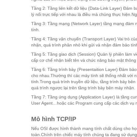
Tầng 2: Tầng liên kết dữ liệu (Data-Link Layer) Đảm b
lý nối trực tiếp với nhau là điều mà chúng thực hiện.Ng
Tầng 3: Tầng mạng (Network Layer) tầng mạng đảm nhi
tính.
Tầng 4: Tầng vận chuyển (Transport Layer) Vai trò của
nhận, quá trình phân nhỏ khi gửi và nhận đảm bảo tính
Tầng 5: Tầng giao dịch (Session) Quản lý phiên làm 
cấp cơ chế nhận biết tên và chức năng bảo mật thông
Tầng 6: Tầng trình bày (Presentaition Layer) Đảm bảo 
cho nhau.Thường thì các máy tính sẽ thống nhất với nh
tính.Trong quá trình truyền dữ liệu, tầng trình bày bê
quá trình ngược lại trên tầng trình bày bên máy nhận.
Tầng 7: Tầng ứng dụng (Application Layer) là tầng c
User Agent…hoặc các Program cung cấp các dịch vụ 
Mô hình TCP/IP
Nếu OSI được hình thành mang tính chất dùng cho học t
toàn.Chính trên chiếc máy tính chúng ta đang sử dụ