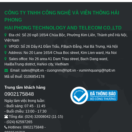
CÔNG TY TNHH CÔNG NGHỆ VÀ VIỄN THÔNG HẢI
PHONG
HAI PHONG TECHNOLOGY AND TELECOM CO.,LTD
Địa chỉ: Số 20 ngõ 165/4 Chùa Bộc, Phường Kim Liên, Thành phố Hà Nội,
Việt Nam
VPGD: Số 26 Dãy A1 Đầm Trấu, P.Bạch Đằng, Hai Bà Trưng, Hà Nội
Address: No 20 Lane 165/4 Chua Boc street, Kim Lien ward, Ha Noi
Sales office: No 26 area A1 Dam Trau street, Bach Dang ward,
HaiBaTrung district, HaNoi city, VietNam
Email: sales@hptt.vn - cuongnm@hptt.vn - vuminhquang@hptt.vn
Mã số thuế: 0106854178
Trung tâm khách hàng
0902175848
Ngày làm việc trong tuần:
- Buổi sáng: 07:45 - 11:45
- Buổi chiều: 13:00 - 17:30
Tổng đài: (024) 32008042 (11-15)
- (024) 62597265
Hotlines: 0902175848 -