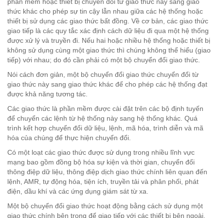
phần mềm hoặc thiết bị chuyển đổi từ giao thức này sang giao
thức khác cho phép sự tin cậy lẫn nhau giữa các hệ thống hoặc
thiết bị sử dụng các giao thức bất đồng. Về cơ bản, các giao thức
giao tiếp là các quy tắc xác định cách dữ liệu đi qua một hệ thống
được xử lý và truyền đi. Nếu hai hoặc nhiều hệ thống hoặc thiết bị
không sử dụng cùng một giao thức thì chúng không thể hiểu (giao
tiếp) với nhau; do đó cần phải có một bộ chuyển đổi giao thức.
Nói cách đơn giản, một bộ chuyển đổi giao thức chuyển đổi từ
giao thức này sang giao thức khác để cho phép các hệ thống đạt
được khả năng tương tác.
Các giao thức là phần mềm được cài đặt trên các bộ định tuyến
để chuyển các lệnh từ hệ thống này sang hệ thống khác. Quá
trình kết hợp chuyển đổi dữ liệu, lệnh, mã hóa, trình diễn và mã
hóa của chúng để thực hiện chuyển đổi.
Có một loạt các giao thức được sử dụng trong nhiều lĩnh vực
mạng bao gồm đồng bộ hóa sự kiện và thời gian, chuyển đổi
thông điệp dữ liệu, thông điệp dịch giao thức chính liên quan đến
lệnh, AMR, tự động hóa, tiện ích, truyền tải và phân phối, phát
điện, dầu khí và các ứng dụng giám sát từ xa.
Một bộ chuyển đổi giao thức hoạt động bằng cách sử dụng một
giao thức chính bên trong để giao tiếp với các thiết bị bên ngoài.