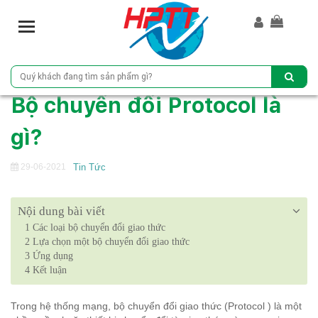
T
o
g
g
l
Bộ chuyển đổi Protocol là
e
n
gì?
a
v
i
29-06-2021
Tin Tức
g
a
Nội dung bài viết
t
i
1
Các loại bộ chuyển đổi giao thức
2
Lựa chọn một bộ chuyển đổi giao thức
o
3
Ứng dụng
n
4
Kết luận
Trong hệ thống mạng, bộ chuyển đổi giao thức (Protocol ) là một