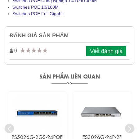
Switches POE Công Nghiệp 10/100/1000M
Switches POE 10/100M
Switches POE Full Gigabit
ĐÁNH GIÁ SẢN PHẨM
Viết đánh giá
0
SẢN PHẨM LIÊN QUAN
PS5026G-2GS-24POE
ES3026G-24P-2F