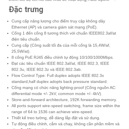
Đặc trưng
Cung cấp năng lượng cho điểm truy cập không dây
Ethernet (AP) và camera giám sát mạng (PoE).
Cổng 1 đến cổng 8 tương thích với chuẩn IEEE802.3af/at
điện tiêu chuẩn.
Cung cấp (Công suất tối đa của mỗi cổng là 15,4W/af,
25,5W/at).
8 cổng PoE RJ45 điều chỉnh tự động 10/100/1000Mbps.
Đạt các tiêu chuẩn IEEE 802.3af/at, IEEE 802.3, IEEE
802.3u, IEEE 802.3z và IEEE 802.3ab.
Flow Control Type: Full duplex adopts IEEE 802.3x
standard,half duplex adopts back pressure standard.
Cổng mạng có chức năng lighting-proof (Cổng nguồn AC:
differential mode +/- 2kV, common mode +/- 4kV).
Store-and-forward architecture, 192K forwarding memory.
All ports support wire-speed switching, frame size within the
range of 64 to 1536 can achieve wire-speed.
Thiết kế treo tường, dễ dàng lắp đặt và sử dụng.
Tự động điều chỉnh, cắm và chạy, không cần phần mềm và