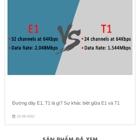
Đường dây E1, T1 là gì? Sự khác biệt giữa E1 và T1
22-08-2022
SẢN PHẨM ĐÃ XEM