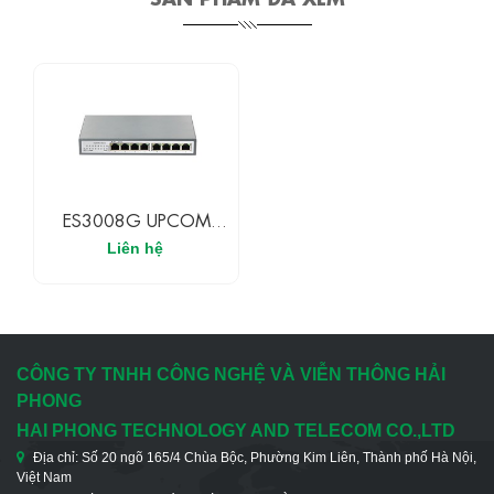
ES3008G UPCOM
Switch POE 8 Cổng
Liên hệ
Gigabit Ethernet POE
CÔNG TY TNHH CÔNG NGHỆ VÀ VIỄN THÔNG HẢI
PHONG
HAI PHONG TECHNOLOGY AND TELECOM CO.,LTD
Địa chỉ: Số 20 ngõ 165/4 Chùa Bộc, Phường Kim Liên, Thành phố Hà Nội,
Việt Nam