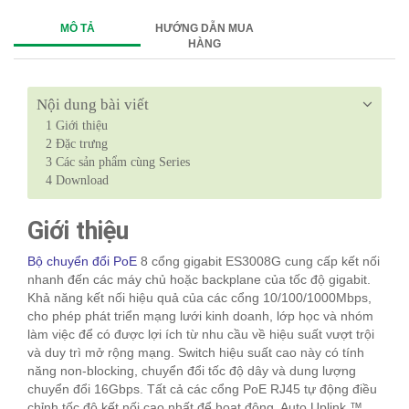
MÔ TẢ
HƯỚNG DẪN MUA
HÀNG
Nội dung bài viết
1
Giới thiệu
2
Đặc trưng
3
Các sản phẩm cùng Series
4
Download
Giới thiệu
Bộ chuyển đổi PoE
8 cổng gigabit ES3008G cung cấp kết nối
nhanh đến các máy chủ hoặc backplane của tốc độ gigabit.
Khả năng kết nối hiệu quả của các cổng 10/100/1000Mbps,
cho phép phát triển mạng lưới kinh doanh, lớp học và nhóm
làm việc để có được lợi ích từ nhu cầu về hiệu suất vượt trội
và duy trì mở rộng mạng. Switch hiệu suất cao này có tính
năng non-blocking, chuyển đổi tốc độ dây và dung lượng
chuyển đổi 16Gbps. Tất cả các cổng PoE RJ45 tự động điều
chỉnh tốc độ kết nối cao nhất để hoạt động, Auto Uplink ™.