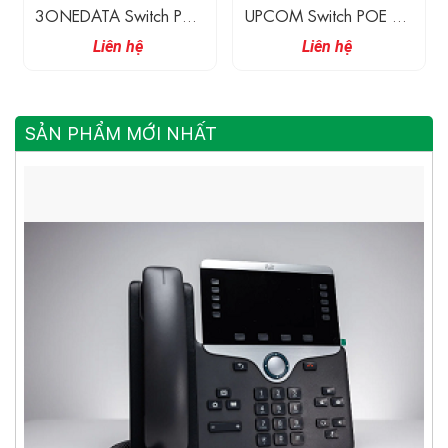
3ONEDATA Switch POE
UPCOM Switch POE 24
Công Nghiệp Có Quản
Cổng Ethernet POE
Liên hệ
Liên hệ
Lí 24 Cổng Gigabit
Gigabit + 2 Cổng
Ethernet PoE Và 2 Cổng
Quang Gigabit
Gigabit SFP
SẢN PHẨM MỚI NHẤT