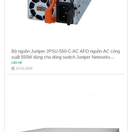
Bộ nguồn Juniper JPSU-550-C-AC AFO nguồn AC công
suất 550W dùng cho dòng switch Juniper Networks
EX4400
Liên hệ
23-02-2026