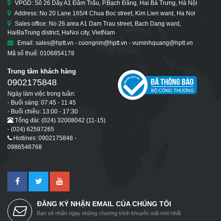
VPGD: Số 26 Dãy A1 Đầm Trấu, P.Bạch Đằng, Hai Bà Trưng, Hà Nội
Address: No 20 Lane 165/4 Chua Boc street, Kim Lien ward, Ha Noi
Sales office: No 26 area A1 Dam Trau street, Bach Dang ward,
HaiBaTrung district, HaNoi city, VietNam
Email: sales@hptt.vn - cuongnm@hptt.vn - vuminhquang@hptt.vn
Mã số thuế: 0106854178
Trung tâm khách hàng
0902175848
Ngày làm việc trong tuần:
- Buổi sáng: 07:45 - 11:45
- Buổi chiều: 13:00 - 17:30
Tổng đài: (024) 32008042 (11-15)
- (024) 62597265
Hotlines: 0902175848 -
0986546768
ĐĂNG KÝ NHẬN EMAIL CỦA CHÚNG TÔI
Bạn sẽ nhận ngay những chương trình khuyến mãi mới nhất