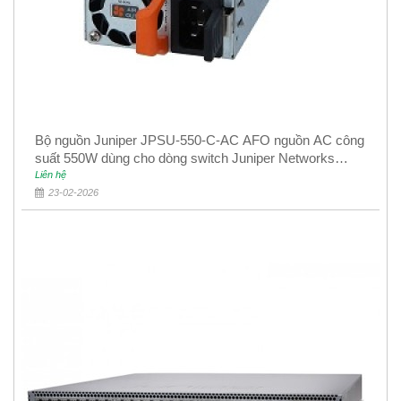
Bộ nguồn Juniper JPSU-550-C-AC AFO nguồn AC công
suất 550W dùng cho dòng switch Juniper Networks
EX4400
Liên hệ
23-02-2026