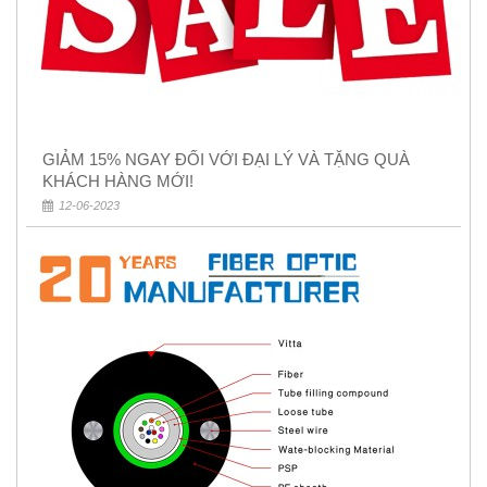
GIẢM 15% NGAY ĐỐI VỚI ĐẠI LÝ VÀ TẶNG QUÀ
KHÁCH HÀNG MỚI!
12-06-2023