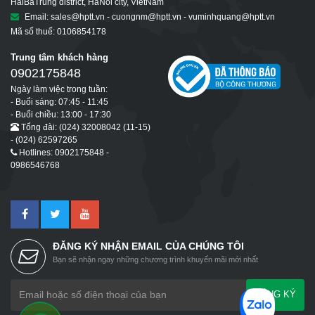
HaiBaTrung district, HaNoi city, VietNam
Email: sales@hptt.vn - cuongnm@hptt.vn - vuminhquang@hptt.vn
Mã số thuế: 0106854178
Trung tâm khách hàng
0902175848
Ngày làm việc trong tuần:
- Buổi sáng: 07:45 - 11:45
- Buổi chiều: 13:00 - 17:30
Tổng đài: (024) 32008042 (11-15)
- (024) 62597265
Hotlines: 0902175848 -
0986546768
ĐĂNG KÝ NHẬN EMAIL CỦA CHÚNG TÔI
Bạn sẽ nhận ngay những chương trình khuyến mãi mới nhất
ĐĂNG KÝ