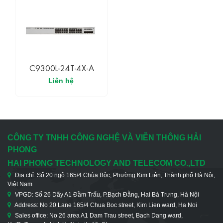
C9300L-24T-4X-A
Liên hệ
CÔNG TY TNHH CÔNG NGHỆ VÀ VIỄN THÔNG HẢI
PHONG
HAI PHONG TECHNOLOGY AND TELECOM CO.,LTD
Địa chỉ: Số 20 ngõ 165/4 Chùa Bộc, Phường Kim Liên, Thành phố Hà Nội,
Việt Nam
VPGD: Số 26 Dãy A1 Đầm Trấu, P.Bạch Đằng, Hai Bà Trưng, Hà Nội
Address: No 20 Lane 165/4 Chua Boc street, Kim Lien ward, Ha Noi
Sales office: No 26 area A1 Dam Trau street, Bach Dang ward,