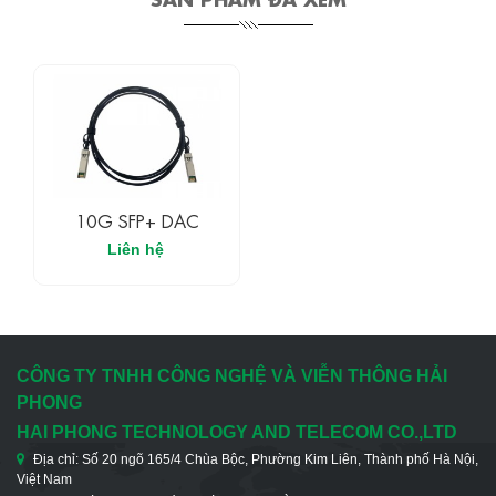
10G SFP+ DAC
Liên hệ
CÔNG TY TNHH CÔNG NGHỆ VÀ VIỄN THÔNG HẢI
PHONG
HAI PHONG TECHNOLOGY AND TELECOM CO.,LTD
Địa chỉ: Số 20 ngõ 165/4 Chùa Bộc, Phường Kim Liên, Thành phố Hà Nội,
Việt Nam