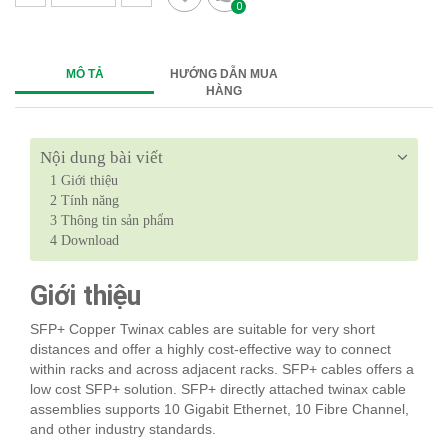
0
MÔ TẢ
HƯỚNG DẪN MUA
HÀNG
Nội dung bài viết
1
Giới thiệu
2
Tính năng
3
Thông tin sản phẩm
4
Download
Giới thiệu
SFP+ Copper Twinax cables are suitable for very short
distances and offer a highly cost-effective way to connect
within racks and across adjacent racks. SFP+ cables offers a
low cost SFP+ solution. SFP+ directly attached twinax cable
assemblies supports 10 Gigabit Ethernet, 10 Fibre Channel,
and other industry standards.