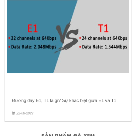
Đường dây E1, T1 là gì? Sự khác biệt giữa E1 và T1
22-08-2022
SẢN PHẨM ĐÃ XEM