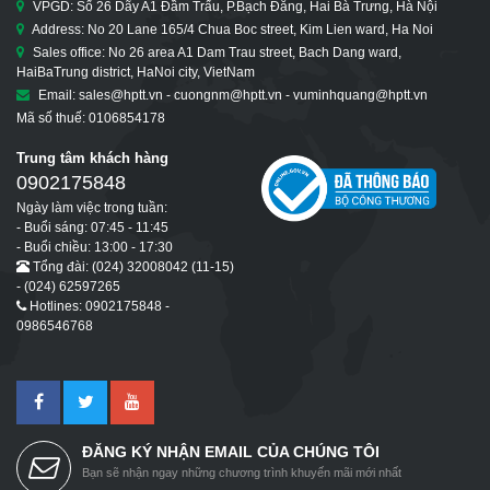
VPGD: Số 26 Dãy A1 Đầm Trấu, P.Bạch Đằng, Hai Bà Trưng, Hà Nội
Address: No 20 Lane 165/4 Chua Boc street, Kim Lien ward, Ha Noi
Sales office: No 26 area A1 Dam Trau street, Bach Dang ward,
HaiBaTrung district, HaNoi city, VietNam
Email: sales@hptt.vn - cuongnm@hptt.vn - vuminhquang@hptt.vn
Mã số thuế: 0106854178
Trung tâm khách hàng
0902175848
Ngày làm việc trong tuần:
- Buổi sáng: 07:45 - 11:45
- Buổi chiều: 13:00 - 17:30
Tổng đài: (024) 32008042 (11-15)
- (024) 62597265
Hotlines: 0902175848 -
0986546768
ĐĂNG KÝ NHẬN EMAIL CỦA CHÚNG TÔI
Bạn sẽ nhận ngay những chương trình khuyến mãi mới nhất