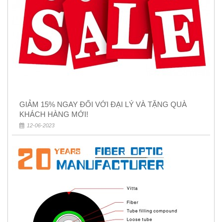
GIẢM 15% NGAY ĐỐI VỚI ĐẠI LÝ VÀ TẶNG QUÀ
KHÁCH HÀNG MỚI!
12-06-2023