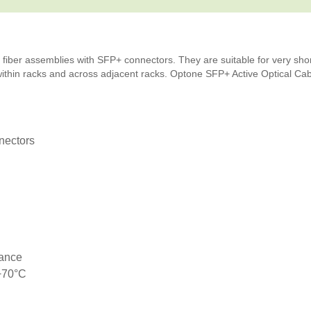
 fiber assemblies with SFP+ connectors. They are suitable for very sho
 within racks and across adjacent racks. Optone SFP+ Active Optical Cab
nectors
mance
 +70°C