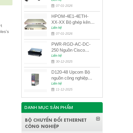
UPCOM MWS-12-45-
80AD/MWS-12-54-
07-01-2026
80BD
HPOM-4E1-4ETH-
XX-XX Bộ ghép kênh
rt
quang quản lý SDH
Liên hệ
les’s
4E1+4ETH+RS232
07-01-2026
PWR-RGD-AC-DC-
250 Nguồn Cisco
Industrial 250W
Liên hệ
PoE/PoE+
30-12-2025
D120-48 Upcom Bộ
nguồn công nghiệp
đầu ra đơn 120W
Liên hệ
48VDC
11-12-2025
DANH MỤC SẢN PHẨM
BỘ CHUYỂN ĐỔI ETHERNET
CÔNG NGHIỆP