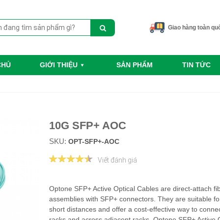
Giao hàng toàn qu
CHỦ
GIỚI THIỆU
SẢN PHẨM
TIN TỨC
10G SFP+ AOC
SKU:
OPT-SFP+-AOC
Viết đánh giá
Optone SFP+ Active Optical Cables are direct-attach fi
assemblies with SFP+ connectors. They are suitable fo
short distances and offer a cost-effective way to connec
racks and across adjacent racks. Optone SFP+ Active O