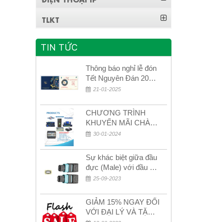
TLKT
TIN TỨC
Thông báo nghỉ lễ đón
Tết Nguyên Đán 2026
– Xuân Bính Ngọ!
21-01-2025
CHƯƠNG TRÌNH
KHUYẾN MÃI CHÀO
MỪNG NĂM MỚI
30-01-2024
2024
Sự khác biệt giữa đầu
đực (Male) với đầu cái
(Female) trong bộ đầu
25-09-2023
nối MPO
GIẢM 15% NGAY ĐỐI
VỚI ĐẠI LÝ VÀ TẶNG
QUÀ KHÁCH HÀNG