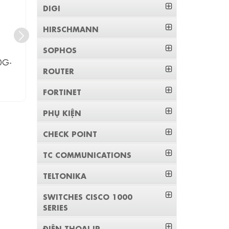
DIGI
HIRSCHMANN
SOPHOS
0G-
Module HPE CWDM-SFP10G-
Module 
ROUTER
1510-I
Liên hệ
FORTINET
PHỤ KIỆN
CHECK POINT
TC COMMUNICATIONS
TELTONIKA
SWITCHES CISCO 1000
SERIES
ĐIỆN THOẠI IP