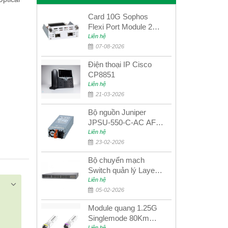
Card 10G Sophos
Flexi Port Module 2
port 10GbE SFP+
Liên hệ
SGMOD2F2PUR
07-08-2026
2port 10GbE SFP+
Điện thoại IP Cisco
CP8851
Liên hệ
21-03-2026
Bộ nguồn Juniper
JPSU-550-C-AC AFO
nguồn AC công suất
Liên hệ
550W dùng cho dòng
23-02-2026
switch Juniper
Bộ chuyển mạch
Networks EX4400
Switch quản lý Layer 3
Juniper QFX5100-48S
Liên hệ
05-02-2026
Module quang 1.25G
Singlemode 80Km
Liên hệ