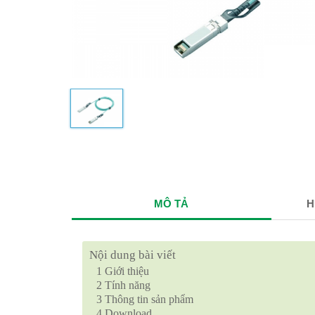
MÔ TẢ
H
Nội dung bài viết
1
Giới thiệu
2
Tính năng
3
Thông tin sản phẩm
4
Download