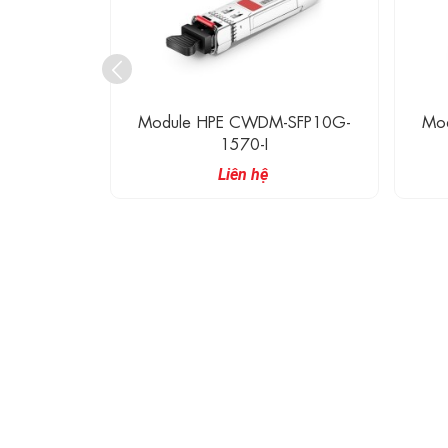
-SFP10G-
Module HPE CWDM-SFP10G-
Mo
1570-I
Liên hệ