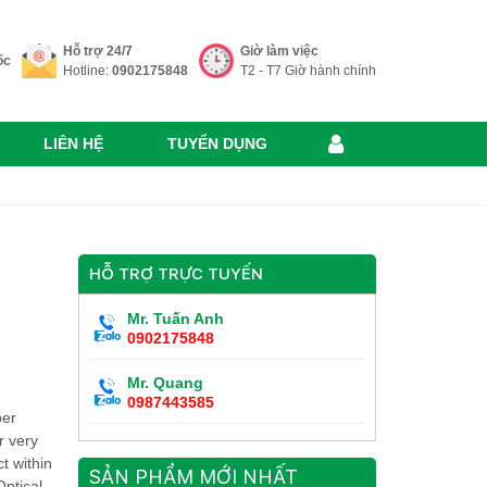
Hỗ trợ 24/7
Giờ làm việc
ốc
Hotline:
0902175848
T2 - T7 Giờ hành chính
LIÊN HỆ
TUYỂN DỤNG
HỖ TRỢ TRỰC TUYẾN
Mr. Tuấn Anh
0902175848
Mr. Quang
0987443585
ber
r very
t within
SẢN PHẨM MỚI NHẤT
ptical