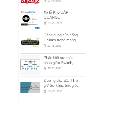
12-06-2023
MỚI!
Xả lỗ Kho CÁP
QUANG
MULTIMODE CÁP
19-05-2023
QUANG
MULTIMODE 4-8-12-
Công dụng của cổng
24Fo SỢI OM1-OM2-
Uplinks trong mạng
OM3 Siêu Rẻ 5k
12-05-2023
Phân biệt sự khác
nhau giữa Switch,
Router và Hub
27-12-2022
Đường dây E1, T1 là
gì? Sự khác biệt giữa
E1 và T1
22-08-2022