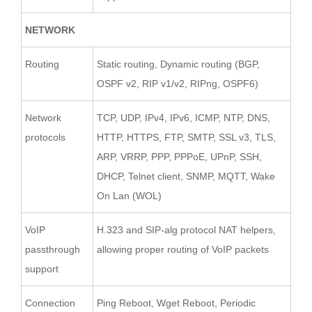
NETWORK
Routing
Static routing, Dynamic routing (BGP,
OSPF v2, RIP v1/v2, RIPng, OSPF6)
Network
TCP, UDP, IPv4, IPv6, ICMP, NTP, DNS,
protocols
HTTP, HTTPS, FTP, SMTP, SSL v3, TLS,
ARP, VRRP, PPP, PPPoE, UPnP, SSH,
DHCP, Telnet client, SNMP, MQTT, Wake
On Lan (WOL)
VoIP
H.323 and SIP-alg protocol NAT helpers,
passthrough
allowing proper routing of VoIP packets
support
Connection
Ping Reboot, Wget Reboot, Periodic