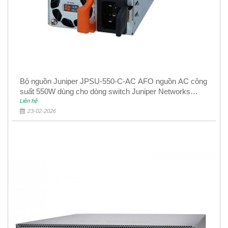
Bộ nguồn Juniper JPSU-550-C-AC AFO nguồn AC công
suất 550W dùng cho dòng switch Juniper Networks
EX4400
Liên hệ
23-02-2026