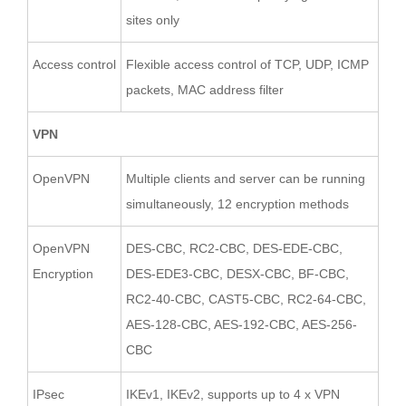
sites only
Access control
Flexible access control of TCP, UDP, ICMP
packets, MAC address filter
VPN
OpenVPN
Multiple clients and server can be running
simultaneously, 12 encryption methods
OpenVPN
DES-CBC, RC2-CBC, DES-EDE-CBC,
Encryption
DES-EDE3-CBC, DESX-CBC, BF-CBC,
RC2-40-CBC, CAST5-CBC, RC2-64-CBC,
AES-128-CBC, AES-192-CBC, AES-256-
CBC
IPsec
IKEv1, IKEv2, supports up to 4 x VPN