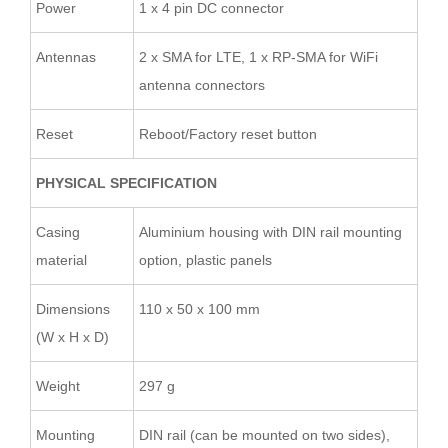
Power
1 x 4 pin DC connector
Antennas
2 x SMA for LTE, 1 x RP-SMA for WiFi
antenna connectors
Reset
Reboot/Factory reset button
PHYSICAL SPECIFICATION
Casing
Aluminium housing with DIN rail mounting
material
option, plastic panels
Dimensions
110 x 50 x 100 mm
(W x H x D)
Weight
297 g
Mounting
DIN rail (can be mounted on two sides),