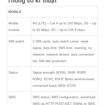
Thông số kĩ thuật
MOBILE
Mobile
4G (LTE) – Cat 4 up to 150 Mbps, 3G – Up
module
to 42 Mbps, 2G – Up to 236.8 kbps
SIM switch
2 SIM cards, auto-switch cases: weak
signal, data limit, SMS limit, roaming, no
network, network denied, data connection
fail, SIM idle protection
Status
Signal strength (RSSI), SINR, RSRP,
RSRQ, EC/IO, RSCP, Bytes sent/received,
connected band, IMSI, ICCID
SMS
SMS status, SMS configuration, send/read
SMS via HTTP POST/GET, EMAIL to SMS,