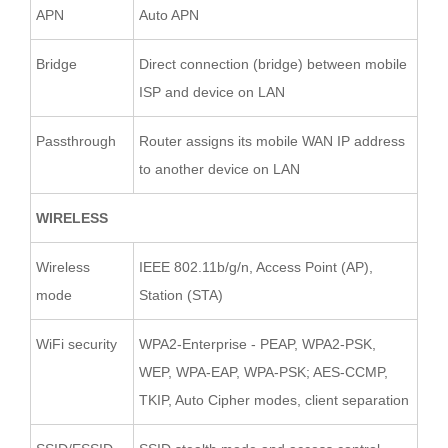
APN
Auto APN
Bridge
Direct connection (bridge) between mobile
ISP and device on LAN
Passthrough
Router assigns its mobile WAN IP address
to another device on LAN
WIRELESS
Wireless
IEEE 802.11b/g/n, Access Point (AP),
mode
Station (STA)
WiFi security
WPA2-Enterprise - PEAP, WPA2-PSK,
WEP, WPA-EAP, WPA-PSK; AES-CCMP,
TKIP, Auto Cipher modes, client separation