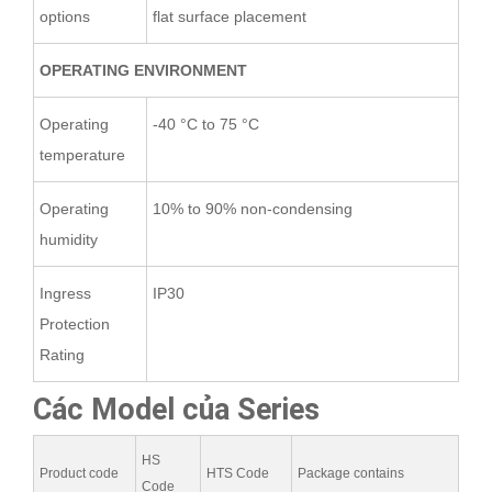
options
flat surface placement
OPERATING ENVIRONMENT
Operating
-40 °C to 75 °C
temperature
Operating
10% to 90% non-condensing
humidity
Ingress
IP30
Protection
Rating
Các Model của Series
HS
Product code
HTS Code
Package contains
Code