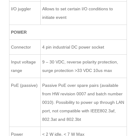
I/O juggler
Allows to set certain I/O conditions to
initiate event
POWER
Connector
4 pin industrial DC power socket
Input voltage
9 – 30 VDC, reverse polarity protection,
range
surge protection >33 VDC 10us max
PoE (passive)
Passive PoE over spare pairs (available
from HW revision 0007 and batch number
0010). Possibility to power up through LAN
port, not compatible with IEEE802.3af,
802.3at and 802.3bt
Power
< 2 W idle, < 7 W Max