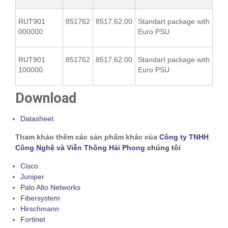
RUT901
851762
8517.62.00
Standart package with
000000
Euro PSU
RUT901
851762
8517.62.00
Standart package with
100000
Euro PSU
Download
Datasheet
Tham khảo thêm các sản phẩm khác của
Công ty TNHH
Công Nghệ và Viễn Thông Hải Phong
chúng tôi
Cisco
Juniper
Palo Alto Networks
Fibersystem
Hirschmann
Fortinet