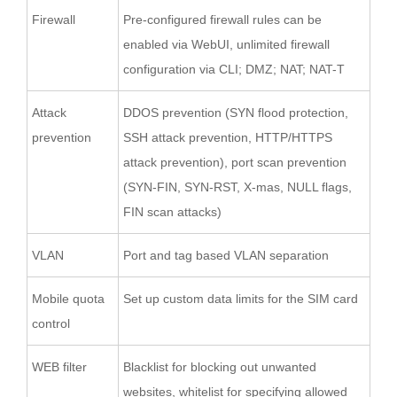
Firewall
Pre-configured firewall rules can be
enabled via WebUI, unlimited firewall
configuration via CLI; DMZ; NAT; NAT-T
Attack
DDOS prevention (SYN flood protection,
prevention
SSH attack prevention, HTTP/HTTPS
attack prevention), port scan prevention
(SYN-FIN, SYN-RST, X-mas, NULL flags,
FIN scan attacks)
VLAN
Port and tag based VLAN separation
Mobile quota
Set up custom data limits for the SIM card
control
WEB filter
Blacklist for blocking out unwanted
websites, whitelist for specifying allowed