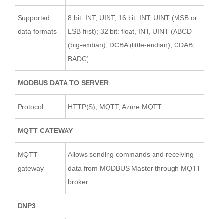
Supported
8 bit: INT, UINT; 16 bit: INT, UINT (MSB or
data formats
LSB first); 32 bit: float, INT, UINT (ABCD
(big-endian), DCBA (little-endian), CDAB,
BADC)
MODBUS DATA TO SERVER
Protocol
HTTP(S), MQTT, Azure MQTT
MQTT GATEWAY
MQTT
Allows sending commands and receiving
gateway
data from MODBUS Master through MQTT
broker
DNP3