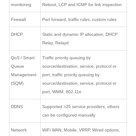
monitoring
Reboot, LCP and ICMP for link inspection
Firewall
Port forward, traffic rules, custom rules
DHCP
Static and dynamic IP allocation, DHCP
Relay, Relayd
QoS / Smart
Traffic priority queuing by
Queue
source/destination, service, protocol or
Management
port, traffic priority queuing by
(SQM)
source/destination, service, protocol or
port, WMM, 802.11e
DDNS
Supported >25 service providers, others
can be configured manually
Network
WiFi WAN, Mobile, VRRP, Wired options,