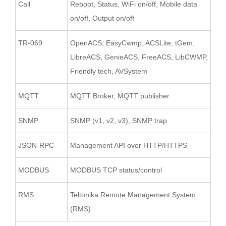
Call
Reboot, Status, WiFi on/off, Mobile data
on/off, Output on/off
TR-069
OpenACS, EasyCwmp, ACSLite, tGem,
LibreACS, GenieACS, FreeACS, LibCWMP,
Friendly tech, AVSystem
MQTT
MQTT Broker, MQTT publisher
SNMP
SNMP (v1, v2, v3), SNMP trap
JSON-RPC
Management API over HTTP/HTTPS
MODBUS
MODBUS TCP status/control
RMS
Teltonika Remote Management System
(RMS)