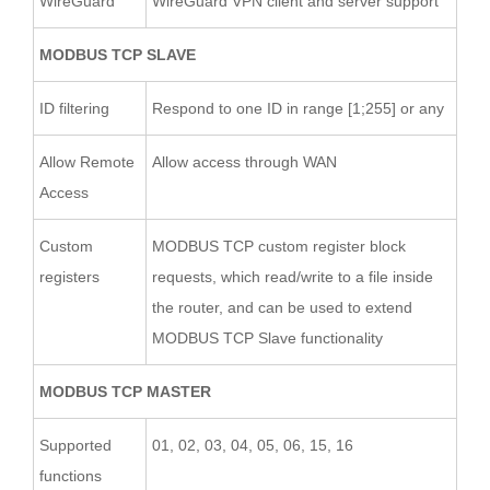
WireGuard
WireGuard VPN client and server support
MODBUS TCP SLAVE
ID filtering
Respond to one ID in range [1;255] or any
Allow Remote
Allow access through WAN
Access
Custom
MODBUS TCP custom register block
registers
requests, which read/write to a file inside
the router, and can be used to extend
MODBUS TCP Slave functionality
MODBUS TCP MASTER
Supported
01, 02, 03, 04, 05, 06, 15, 16
functions