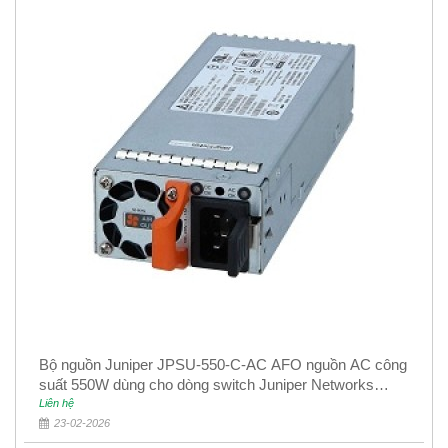
Bộ nguồn Juniper JPSU-550-C-AC AFO nguồn AC công
suất 550W dùng cho dòng switch Juniper Networks
EX4400
Liên hệ
23-02-2026