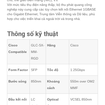
chủ, thẻ giao diện mạng (NIC), v.v.
Với mức tiêu thụ điện năng thấp, bộ thu phát quang công
nghiệp này cung cấp các tùy chọn kết nối Ethernet 1GBASE
cho Gigabit Ethernet, Trung tâm Viễn thông và Dữ liệu, phù
hợp cho việc triển khai cả ngoài trời và trong nhà.
Thông số kỹ thuật
Cisco
GLC-SX-
Hãng
Cisco
Compatible
MM-
RGD
Form Factor
SFP
Tốc độ
1.25Gbps
Bước sóng
850nm
Khoảng
550m over OM2
cách
MMF
Đầu kết nối
LC
Optical
VCSEL 850nm