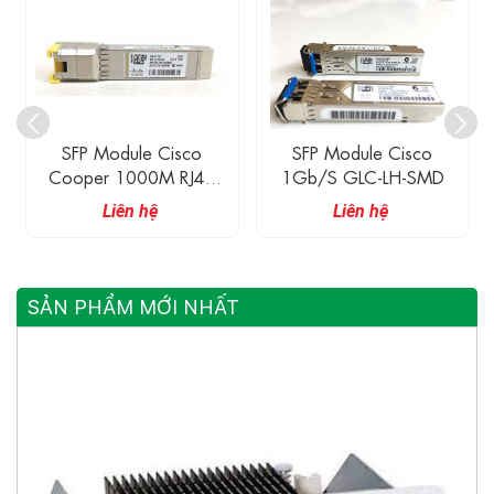
dule Cisco
SFP Module Cisco
Module Cisc
1000M RJ45
1Gb/s GLC-LH-SMD
GLC-EZX-
LC-T
iên hệ
Liên hệ
Liên h
SẢN PHẨM MỚI NHẤT