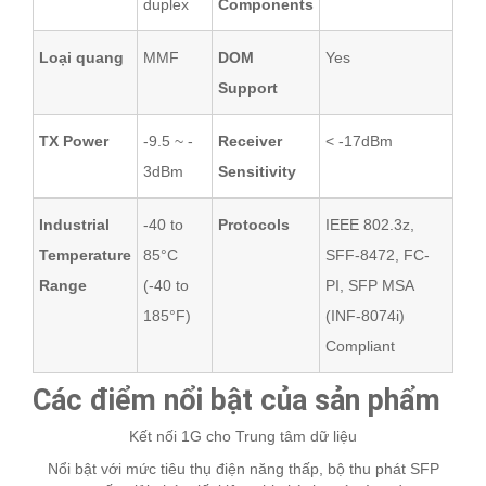
duplex
Components
Loại quang
MMF
DOM
Yes
Support
TX Power
-9.5 ~ -
Receiver
< -17dBm
3dBm
Sensitivity
Industrial
-40 to
Protocols
IEEE 802.3z,
Temperature
85°C
SFF-8472, FC-
Range
(-40 to
PI, SFP MSA
185°F)
(INF-8074i)
Compliant
Các điểm nổi bật của sản phẩm
Kết nối 1G cho Trung tâm dữ liệu
Nổi bật với mức tiêu thụ điện năng thấp, bộ thu phát SFP