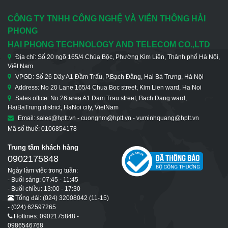
CÔNG TY TNHH CÔNG NGHỆ VÀ VIỄN THÔNG HẢI
PHONG
HAI PHONG TECHNOLOGY AND TELECOM CO.,LTD
Địa chỉ: Số 20 ngõ 165/4 Chùa Bộc, Phường Kim Liên, Thành phố Hà Nội,
Việt Nam
VPGD: Số 26 Dãy A1 Đầm Trấu, P.Bạch Đằng, Hai Bà Trưng, Hà Nội
Address: No 20 Lane 165/4 Chua Boc street, Kim Lien ward, Ha Noi
Sales office: No 26 area A1 Dam Trau street, Bach Dang ward,
HaiBaTrung district, HaNoi city, VietNam
Email: sales@hptt.vn - cuongnm@hptt.vn - vuminhquang@hptt.vn
Mã số thuế: 0106854178
Trung tâm khách hàng
0902175848
Ngày làm việc trong tuần:
- Buổi sáng: 07:45 - 11:45
- Buổi chiều: 13:00 - 17:30
Tổng đài: (024) 32008042 (11-15)
- (024) 62597265
Hotlines: 0902175848 -
0986546768