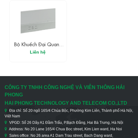
Bộ Khuếch Đại Quang
Bán Dẫn
Liên hệ
CÔNG TY TNHH CÔNG NGHỆ VÀ VIỄN THÔNG HẢI
PHONG
HAI PHONG TECHNOLOGY AND TELECOM CO.,LTD
Địa chỉ: Số 20 ngõ 165/4 Chùa Bộc, Phường Kim Liên, Thành phố Hà Nội,
Việt Nam
VPGD: Số 26 Dãy A1 Đầm Trấu, P.Bạch Đằng, Hai Bà Trưng, Hà Nội
Address: No 20 Lane 165/4 Chua Boc street, Kim Lien ward, Ha Noi
Sales office: No 26 area A1 Dam Trau street, Bach Dang ward,