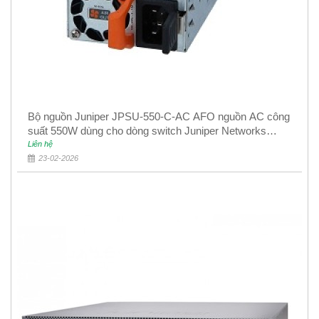
Bộ nguồn Juniper JPSU-550-C-AC AFO nguồn AC công
suất 550W dùng cho dòng switch Juniper Networks
EX4400
Liên hệ
23-02-2026