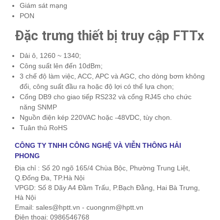
Giám sát mạng
PON
Đặc trưng thiết bị truy cập FTTx
Dải ô, 1260 ~ 1340;
Công suất lên đến 10dBm;
3 chế độ làm việc, ACC, APC và AGC, cho dòng bơm không
đổi, công suất đầu ra hoặc độ lợi có thể lựa chọn;
Cổng DB9 cho giao tiếp RS232 và cổng RJ45 cho chức
năng SNMP
Nguồn điện kép 220VAC hoặc -48VDC, tùy chọn.
Tuân thủ RoHS
CÔNG TY TNHH CÔNG NGHỆ VÀ VIỄN THÔNG HẢI
PHONG
Địa chỉ : Số 20 ngõ 165/4 Chùa Bộc, Phường Trung Liệt,
Q.Đống Đa, TP.Hà Nội
VPGD: Số 8 Dãy A4 Đầm Trấu, P.Bạch Đằng, Hai Bà Trưng,
Hà Nội
Email: sales@hptt.vn - cuongnm@hptt.vn
Điện thoại: 0986546768