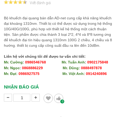
Viết đánh giá
Bộ khuếch đại quang bán dẫn AD-net cung cấp khả năng khuếch
đại khoảng 1310nm. Thiết bị có thể được sử dụng trong hệ thống
10G/40G/100G, phù hợp với thiết kế hệ thống một cách thuận
tiện. Sản phẩm được chia thành 3 loại 2*2, 4*4 và 8*8 tương ứng
để khuếch đại tín hiệu quang 1310nm 100G 2 chiều, 4 chiều và 8
hướng. thiết bị cung cấp công suất đầu ra lên đến 10dBm.​​​​​​​
Liên hệ với chúng tôi để được tư vấn chi tiết:
Mr. Cường
:
0986546768
Mr. Tuấn Anh
:
0902175848
Mr. Ngọc
:
0868886229
Mr. Dũng:
0888497878
Mr. Đạt:
0986927575
Mr. Việt Anh:
0914240896​​​​​​​
​​​​​​​
NHẬN BÁO GIÁ
0