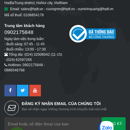
HaiBaTrung district, HaNoi city, VietNam
Email: sales@hptt.vn - cuongnm@hptt.vn - vuminhquang@hptt.vn
Mã số thuế: 0106854178
Trung tâm khách hàng
0902175848
Ngày làm việc trong tuần:
- Buổi sáng: 07:45 - 11:45
- Buổi chiều: 13:00 - 17:30
Tổng đài: (024) 32008042 (11-15)
- (024) 62597265
Hotlines: 0902175848 -
0986546768
ĐĂNG KÝ NHẬN EMAIL CỦA CHÚNG TÔI
Bạn sẽ nhận ngay những chương trình khuyến mãi mới nhất
ĐĂNG KÝ