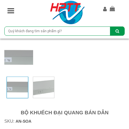
T
o
g
g
l
e
n
a
v
i
g
a
t
i
o
n
BỘ KHUẾCH ĐẠI QUANG BÁN DẪN
SKU:
AN-SOA