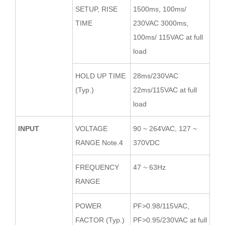
SETUP, RISE
1500ms, 100ms/
TIME
230VAC 3000ms,
100ms/ 115VAC at full
load
HOLD UP TIME
28ms/230VAC
(Typ.)
22ms/115VAC at full
load
INPUT
VOLTAGE
90 ~ 264VAC, 127 ~
RANGE Note.4
370VDC
FREQUENCY
47 ~ 63Hz
RANGE
POWER
PF>0.98/115VAC,
FACTOR (Typ.)
PF>0.95/230VAC at full