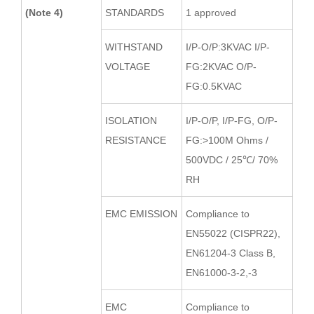
(Note 4)
STANDARDS
1 approved
WITHSTAND
I/P-O/P:3KVAC I/P-
VOLTAGE
FG:2KVAC O/P-
FG:0.5KVAC
ISOLATION
I/P-O/P, I/P-FG, O/P-
RESISTANCE
FG:>100M Ohms /
500VDC / 25℃/ 70%
RH
EMC EMISSION
Compliance to
EN55022 (CISPR22),
EN61204-3 Class B,
EN61000-3-2,-3
EMC
Compliance to