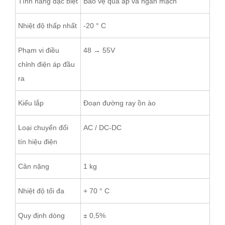
Tính năng đặc biệt
Bảo vệ quá áp và ngắn mạch
Nhiệt độ thấp nhất
-20 ° C
Phạm vi điều
48 → 55V
chỉnh điện áp đầu
ra
Kiểu lắp
Đoạn đường ray ồn ào
Loại chuyển đổi
AC / DC-DC
tín hiệu điện
Cân nặng
1 kg
Nhiệt độ tối đa
+ 70 ° C
Quy định dòng
± 0,5%