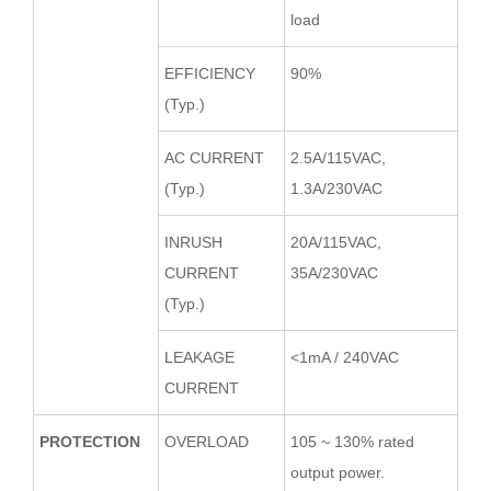
load
EFFICIENCY
90%
(Typ.)
AC CURRENT
2.5A/115VAC,
(Typ.)
1.3A/230VAC
INRUSH
20A/115VAC,
CURRENT
35A/230VAC
(Typ.)
LEAKAGE
<1mA / 240VAC
CURRENT
PROTECTION
OVERLOAD
105 ~ 130% rated
output power.