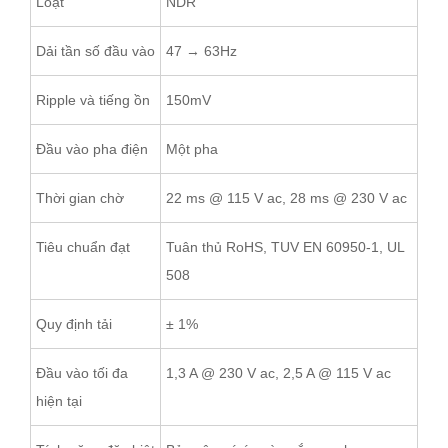
Loạt
NDR
Dải tần số đầu vào
47 → 63Hz
Ripple và tiếng ồn
150mV
Đầu vào pha điện
Một pha
Thời gian chờ
22 ms @ 115 V ac, 28 ms @ 230 V ac
Tiêu chuẩn đạt
Tuân thủ RoHS, TUV EN 60950-1, UL
508
Quy định tải
± 1%
Đầu vào tối đa
1,3 A @ 230 V ac, 2,5 A @ 115 V ac
hiện tại