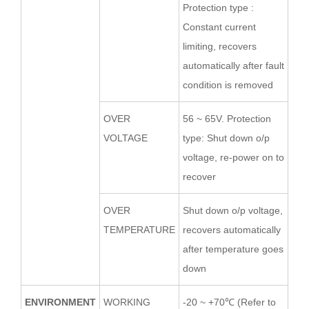
Protection type :
Constant current
limiting, recovers
automatically after fault
condition is removed
OVER
56 ~ 65V. Protection
VOLTAGE
type: Shut down o/p
voltage, re-power on to
recover
OVER
Shut down o/p voltage,
TEMPERATURE
recovers automatically
after temperature goes
down
ENVIRONMENT
WORKING
-20 ~ +70℃ (Refer to