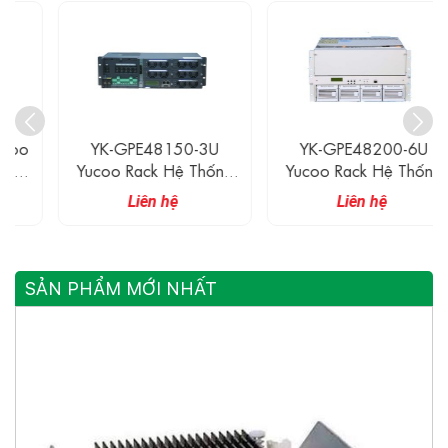
YK-GPE48150-3U
YK-GPE48200-6U
Yucoo Rack Hệ Thống
Yucoo Rack Hệ Thống
Chỉnh Lưu 48VDC 150A
Chỉnh Lưu 48VDC 200A
Liên hệ
Liên hệ
3U
6U
SẢN PHẨM MỚI NHẤT