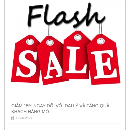
GIẢM 15% NGAY ĐỐI VỚI ĐẠI LÝ VÀ TẶNG QUÀ
KHÁCH HÀNG MỚI!
12-06-2023