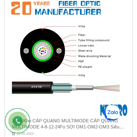
Xả lỗ Kho CÁP QUANG MULTIMODE CÁP QUANG
MULTIMODE 4-8-12-24Fo SỢI OM1-OM2-OM3 Siêu
Rẻ 5k
19-05-2023