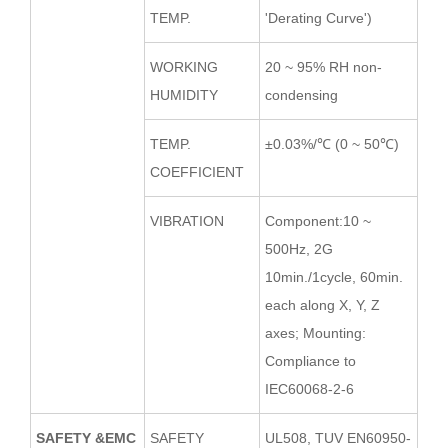
TEMP.
'Derating Curve')
WORKING
20 ~ 95% RH non-
HUMIDITY
condensing
TEMP.
±0.03%/℃ (0 ~ 50℃)
COEFFICIENT
VIBRATION
Component:10 ~
500Hz, 2G
10min./1cycle, 60min.
each along X, Y, Z
axes; Mounting:
Compliance to
IEC60068-2-6
SAFETY &EMC
SAFETY
UL508, TUV EN60950-