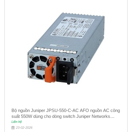
Bộ nguồn Juniper JPSU-550-C-AC AFO nguồn AC công
suất 550W dùng cho dòng switch Juniper Networks
EX4400
Liên hệ
23-02-2026