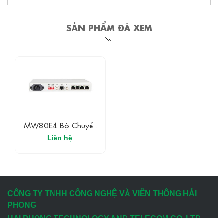
SẢN PHẨM ĐÃ XEM
MW80E4 Bộ Chuyển
Đổi Framed E1-4FE
Liên hệ
CÔNG TY TNHH CÔNG NGHỆ VÀ VIỄN THÔNG HẢI
PHONG