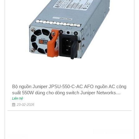
Bộ nguồn Juniper JPSU-550-C-AC AFO nguồn AC công
suất 550W dùng cho dòng switch Juniper Networks
EX4400
Liên hệ
23-02-2026