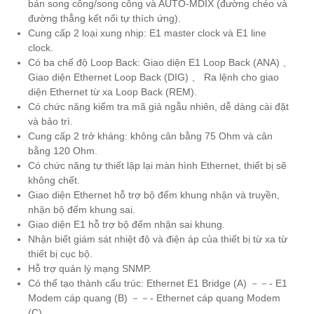
bán song công/song công và AUTO-MDIX (đường chéo và
đường thẳng kết nối tự thích ứng).
Cung cấp 2 loại xung nhịp: E1 master clock và E1 line
clock.
Có ba chế độ Loop Back: Giao diện E1 Loop Back (ANA) 、
Giao diện Ethernet Loop Back (DIG) 、 Ra lệnh cho giao
diện Ethernet từ xa Loop Back (REM).
Có chức năng kiểm tra mã giả ngẫu nhiên, dễ dàng cài đặt
và bảo trì.
Cung cấp 2 trở kháng: không cân bằng 75 Ohm và cân
bằng 120 Ohm.
Có chức năng tự thiết lập lại màn hình Ethernet, thiết bị sẽ
không chết.
Giao diện Ethernet hỗ trợ bộ đếm khung nhận và truyền,
nhận bộ đếm khung sai.
Giao diện E1 hỗ trợ bộ đếm nhận sai khung.
Nhận biết giám sát nhiệt độ và điện áp của thiết bị từ xa từ
thiết bị cục bộ.
Hỗ trợ quản lý mạng SNMP.
Có thể tạo thành cấu trúc: Ethernet E1 Bridge (A) －－- E1
Modem cáp quang (B) －－- Ethernet cáp quang Modem
(C).