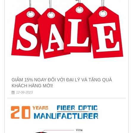
GIẢM 15% NGAY ĐỐI VỚI ĐẠI LÝ VÀ TẶNG QUÀ
KHÁCH HÀNG MỚI!
12-06-2023