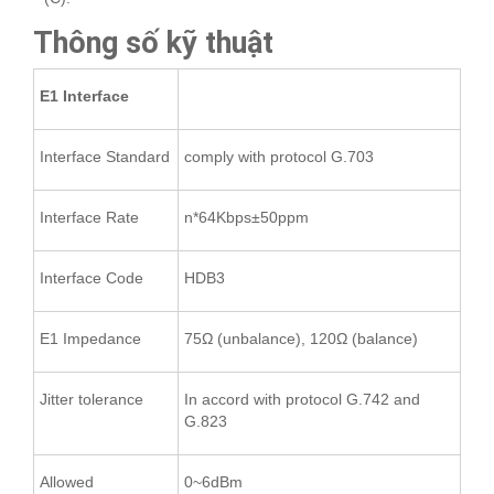
Thông số kỹ thuật
E1 Interface
Interface Standard
comply with protocol G.703
Interface Rate
n*64Kbps±50ppm
Interface Code
HDB3
E1 Impedance
75Ω (unbalance), 120Ω (balance)
Jitter tolerance
In accord with protocol G.742 and
G.823
Allowed
0~6dBm