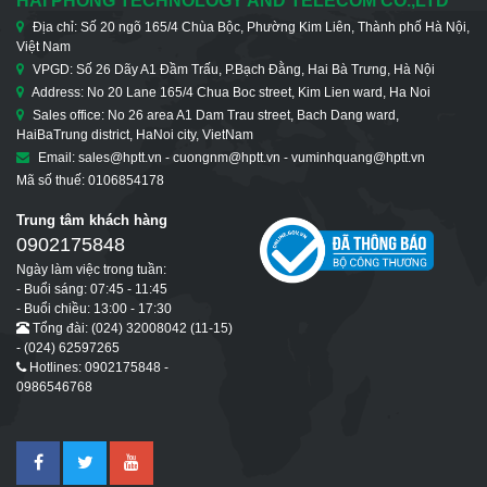
HAI PHONG TECHNOLOGY AND TELECOM CO.,LTD
Địa chỉ: Số 20 ngõ 165/4 Chùa Bộc, Phường Kim Liên, Thành phố Hà Nội,
Việt Nam
VPGD: Số 26 Dãy A1 Đầm Trấu, P.Bạch Đằng, Hai Bà Trưng, Hà Nội
Address: No 20 Lane 165/4 Chua Boc street, Kim Lien ward, Ha Noi
Sales office: No 26 area A1 Dam Trau street, Bach Dang ward,
HaiBaTrung district, HaNoi city, VietNam
Email: sales@hptt.vn - cuongnm@hptt.vn - vuminhquang@hptt.vn
Mã số thuế: 0106854178
Trung tâm khách hàng
0902175848
Ngày làm việc trong tuần:
- Buổi sáng: 07:45 - 11:45
- Buổi chiều: 13:00 - 17:30
Tổng đài: (024) 32008042 (11-15)
- (024) 62597265
Hotlines: 0902175848 -
0986546768