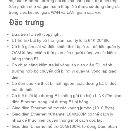
một cầu Ethernet đường dài có khả năng cao, tự thích ứng.
Sản phẩm nhỏ và giá thành thấp. Nó được sử dụng rộng rãi
trong việc kết nối giữa WAN và LAN, giám sát, v.v.
Đặc trưng
Dựa trên IC self -copyright.
E1 hỗ trợ bất kỳ bộ thời gian nào, tỷ lệ là 64K-2048K.
Có thể giám sát và điều khiển thiết bị từ xa, dữ liệu quản lý
OAM không chiếm thời gian của người dùng và tiết kiệm
băng thông E1.
Có chức năng kiểm tra lại vòng lặp giao diện E1, tránh
trường hợp bộ chuyển đổi bị rơi vì quay lại vòng lặp giao
diện.
Có đèn báo khi thiết bị mất nguồn hoặc đường E1 bị đứt,
mất tín hiệu.
Có thể thiết lập đường E1 không gửi tín hiệu LINK đến giao
diện Ethernet trong khi đường E1 bị hỏng.
Giao diện Ethernet hỗ trợ các khung jumbo (1916 Byte).
Giao diện Ethernet 4Channel 10M/100M có thể cách ly
nhau để thực hiện truyền thông một cách độc lập.
Giao diện Ethernet hỗ trợ 10M/100M, tự động Đàm phán