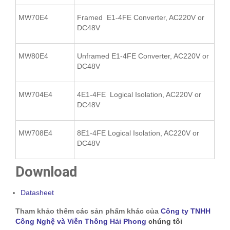
MW70E4
Framed E1-4FE Converter, AC220V or
DC48V
MW80E4
Unframed E1-4FE Converter, AC220V or
DC48V
MW704E4
4E1-4FE Logical Isolation, AC220V or
DC48V
MW708E4
8E1-4FE Logical Isolation, AC220V or
DC48V
Download
Datasheet
Tham khảo thêm các sản phẩm khác của
Công ty TNHH
Công Nghệ và Viễn Thông Hải Phong
chúng tôi