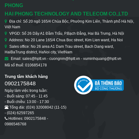
PHONG
HAI PHONG TECHNOLOGY AND TELECOM CO.,LTD
Địa chỉ: Số 20 ngõ 165/4 Chùa Bộc, Phường Kim Liên, Thành phố Hà Nội,
Việt Nam
VPGD: Số 26 Dãy A1 Đầm Trấu, P.Bạch Đằng, Hai Bà Trưng, Hà Nội
Address: No 20 Lane 165/4 Chua Boc street, Kim Lien ward, Ha Noi
Sales office: No 26 area A1 Dam Trau street, Bach Dang ward,
HaiBaTrung district, HaNoi city, VietNam
Email: sales@hptt.vn - cuongnm@hptt.vn - vuminhquang@hptt.vn
Mã số thuế: 0106854178
Trung tâm khách hàng
0902175848
Ngày làm việc trong tuần:
- Buổi sáng: 07:45 - 11:45
- Buổi chiều: 13:00 - 17:30
Tổng đài: (024) 32008042 (11-15)
- (024) 62597265
Hotlines: 0902175848 -
0986546768