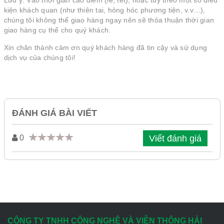
Lưu ý: Vào thời gian cao điểm (lễ, tết), hoặc tùy theo một số điều
kiện khách quan (như thiên tai, hỏng hóc phương tiện, v.v…),
chúng tôi không thể giao hàng ngay nên sẽ thỏa thuận thời gian
giao hàng cụ thể cho quý khách.
Xin chân thành cảm ơn quý khách hàng đã tin cậy và sử dụng
dịch vụ của chúng tôi!
ĐÁNH GIÁ BÀI VIẾT
Viết đánh giá
0
CÔNG TY TNHH CÔNG NGHỆ VÀ VIỄN THÔNG HẢI