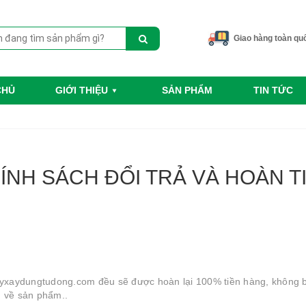
Giao hàng toàn qu
CHỦ
GIỚI THIỆU
SẢN PHẨM
TIN TỨC
ÍNH SÁCH ĐỔI TRẢ VÀ HOÀN T
xaydungtudong.com đều sẽ được hoàn lại 100% tiền hàng, không ba
g về sản phẩm..