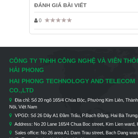
ĐÁNH GIÁ BÀI VIẾT
0
CÔNG TY TNHH CÔNG NGHỆ VÀ VIỄN TH
HẢI PHONG
HAI PHONG TECHNOLOGY AND TELECOM
CO.,LTD
Địa chỉ: Số 20 ngõ 165/4 Chùa Bộc, Phường Kim Liên, Thàn
Nội, Việt Nam
VPGD: Số 26 Dãy A1 Đầm Trấu, P.Bạch Đằng, Hai Bà Trưng,
Address: No 20 Lane 165/4 Chua Boc street, Kim Lien ward, 
Sales office: No 26 area A1 Dam Trau street, Bach Dang war