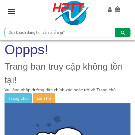
T
o
g
g
l
e
Oppps!
n
a
v
Trang bạn truy cập không tồn
i
g
tại!
a
Vui lòng nhập đường dẫn chính xác hoặc trở về Trang chủ
t
i
Trang chủ
Liên hệ
o
n