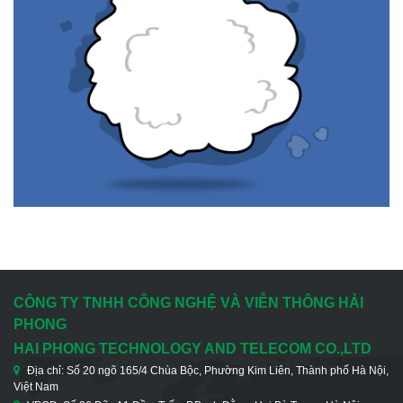
CÔNG TY TNHH CÔNG NGHỆ VÀ VIỄN THÔNG HẢI
PHONG
HAI PHONG TECHNOLOGY AND TELECOM CO.,LTD
Địa chỉ: Số 20 ngõ 165/4 Chùa Bộc, Phường Kim Liên, Thành phố Hà Nội,
Việt Nam