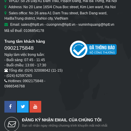
VPGD: Số 26 Dãy A1 Đầm Trấu, P.Bạch Đằng, Hai Bà Trưng, Hà Nội
Address: No 20 Lane 165/4 Chua Boc street, Kim Lien ward, Ha Noi
Sales office: No 26 area A1 Dam Trau street, Bach Dang ward,
HaiBaTrung district, HaNoi city, VietNam
Email: sales@hptt.vn - cuongnm@hptt.vn - vuminhquang@hptt.vn
Mã số thuế: 0106854178
Trung tâm khách hàng
0902175848
Ngày làm việc trong tuần:
- Buổi sáng: 07:45 - 11:45
- Buổi chiều: 13:00 - 17:30
Tổng đài: (024) 32008042 (11-15)
- (024) 62597265
Hotlines: 0902175848 -
0986546768
ĐĂNG KÝ NHẬN EMAIL CỦA CHÚNG TÔI
Bạn sẽ nhận ngay những chương trình khuyến mãi mới nhất