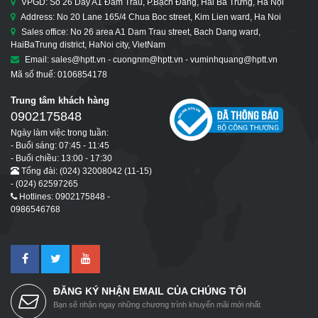
VPGD: Số 26 Dãy A1 Đầm Trấu, P.Bạch Đằng, Hai Bà Trưng, Hà Nội
Address: No 20 Lane 165/4 Chua Boc street, Kim Lien ward, Ha Noi
Sales office: No 26 area A1 Dam Trau street, Bach Dang ward,
HaiBaTrung district, HaNoi city, VietNam
Email: sales@hptt.vn - cuongnm@hptt.vn - vuminhquang@hptt.vn
Mã số thuế: 0106854178
Trung tâm khách hàng
0902175848
Ngày làm việc trong tuần:
- Buổi sáng: 07:45 - 11:45
- Buổi chiều: 13:00 - 17:30
Tổng đài: (024) 32008042 (11-15)
- (024) 62597265
Hotlines: 0902175848 -
0986546768
ĐĂNG KÝ NHẬN EMAIL CỦA CHÚNG TÔI
Bạn sẽ nhận ngay những chương trình khuyến mãi mới nhất