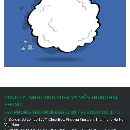
CÔNG TY TNHH CÔNG NGHỆ VÀ VIỄN THÔNG HẢI
PHONG
HAI PHONG TECHNOLOGY AND TELECOM CO.,LTD
Địa chỉ: Số 20 ngõ 165/4 Chùa Bộc, Phường Kim Liên, Thành phố Hà Nội,
Việt Nam