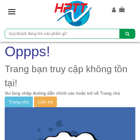
T
o
g
g
l
e
Oppps!
n
a
v
Trang bạn truy cập không tồn
i
g
tại!
a
Vui lòng nhập đường dẫn chính xác hoặc trở về Trang chủ
t
i
Trang chủ
Liên hệ
o
n