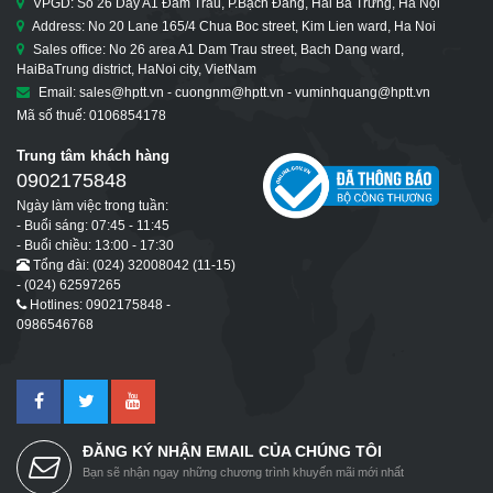
VPGD: Số 26 Dãy A1 Đầm Trấu, P.Bạch Đằng, Hai Bà Trưng, Hà Nội
Address: No 20 Lane 165/4 Chua Boc street, Kim Lien ward, Ha Noi
Sales office: No 26 area A1 Dam Trau street, Bach Dang ward,
HaiBaTrung district, HaNoi city, VietNam
Email: sales@hptt.vn - cuongnm@hptt.vn - vuminhquang@hptt.vn
Mã số thuế: 0106854178
Trung tâm khách hàng
0902175848
Ngày làm việc trong tuần:
- Buổi sáng: 07:45 - 11:45
- Buổi chiều: 13:00 - 17:30
Tổng đài: (024) 32008042 (11-15)
- (024) 62597265
Hotlines: 0902175848 -
0986546768
ĐĂNG KÝ NHẬN EMAIL CỦA CHÚNG TÔI
Bạn sẽ nhận ngay những chương trình khuyến mãi mới nhất