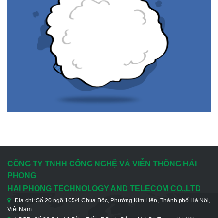
CÔNG TY TNHH CÔNG NGHỆ VÀ VIỄN THÔNG HẢI
PHONG
HAI PHONG TECHNOLOGY AND TELECOM CO.,LTD
Địa chỉ: Số 20 ngõ 165/4 Chùa Bộc, Phường Kim Liên, Thành phố Hà Nội,
Việt Nam