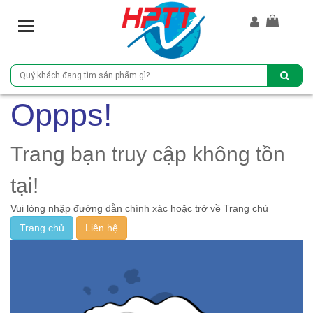
T
o
g
g
l
e
Oppps!
n
a
v
Trang bạn truy cập không tồn
i
g
tại!
a
Vui lòng nhập đường dẫn chính xác hoặc trở về Trang chủ
t
i
Trang chủ
Liên hệ
o
n