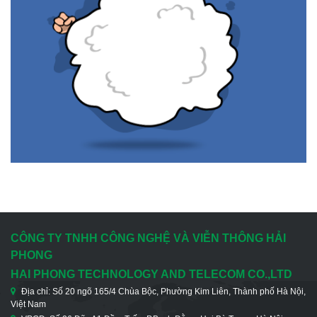
CÔNG TY TNHH CÔNG NGHỆ VÀ VIỄN THÔNG HẢI
PHONG
HAI PHONG TECHNOLOGY AND TELECOM CO.,LTD
Địa chỉ: Số 20 ngõ 165/4 Chùa Bộc, Phường Kim Liên, Thành phố Hà Nội,
Việt Nam