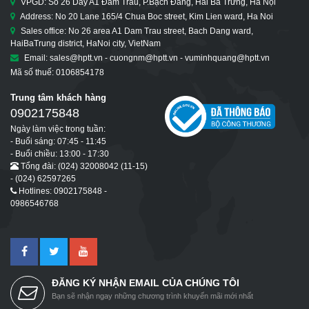
VPGD: Số 26 Dãy A1 Đầm Trấu, P.Bạch Đằng, Hai Bà Trưng, Hà Nội
Address: No 20 Lane 165/4 Chua Boc street, Kim Lien ward, Ha Noi
Sales office: No 26 area A1 Dam Trau street, Bach Dang ward,
HaiBaTrung district, HaNoi city, VietNam
Email: sales@hptt.vn - cuongnm@hptt.vn - vuminhquang@hptt.vn
Mã số thuế: 0106854178
Trung tâm khách hàng
0902175848
Ngày làm việc trong tuần:
- Buổi sáng: 07:45 - 11:45
- Buổi chiều: 13:00 - 17:30
Tổng đài: (024) 32008042 (11-15)
- (024) 62597265
Hotlines: 0902175848 -
0986546768
ĐĂNG KÝ NHẬN EMAIL CỦA CHÚNG TÔI
Bạn sẽ nhận ngay những chương trình khuyến mãi mới nhất