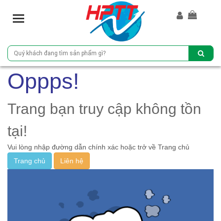
T
o
g
g
l
e
Oppps!
n
a
v
Trang bạn truy cập không tồn
i
g
tại!
a
Vui lòng nhập đường dẫn chính xác hoặc trở về Trang chủ
t
i
Trang chủ
Liên hệ
o
n