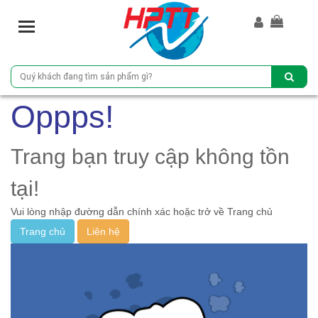
T
o
g
g
l
e
Oppps!
n
a
v
Trang bạn truy cập không tồn
i
g
tại!
a
Vui lòng nhập đường dẫn chính xác hoặc trở về Trang chủ
t
i
Trang chủ
Liên hệ
o
n