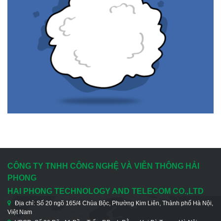
CÔNG TY TNHH CÔNG NGHỆ VÀ VIỄN THÔNG HẢI
PHONG
HAI PHONG TECHNOLOGY AND TELECOM CO.,LTD
Địa chỉ: Số 20 ngõ 165/4 Chùa Bộc, Phường Kim Liên, Thành phố Hà Nội,
Việt Nam