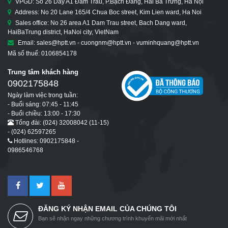
VPGD: Số 26 Dãy A1 Đầm Trấu, P.Bạch Đằng, Hai Bà Trưng, Hà Nội
Address: No 20 Lane 165/4 Chua Boc street, Kim Lien ward, Ha Noi
Sales office: No 26 area A1 Dam Trau street, Bach Dang ward,
HaiBaTrung district, HaNoi city, VietNam
Email: sales@hptt.vn - cuongnm@hptt.vn - vuminhquang@hptt.vn
Mã số thuế: 0106854178
Trung tâm khách hàng
0902175848
Ngày làm việc trong tuần:
- Buổi sáng: 07:45 - 11:45
- Buổi chiều: 13:00 - 17:30
Tổng đài: (024) 32008042 (11-15)
- (024) 62597265
Hotlines: 0902175848 -
0986546768
ĐĂNG KÝ NHẬN EMAIL CỦA CHÚNG TÔI
Bạn sẽ nhận ngay những chương trình khuyến mãi mới nhất