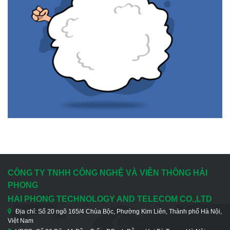
CÔNG TY TNHH CÔNG NGHỆ VÀ VIỄN THÔNG HẢI
PHONG
HAI PHONG TECHNOLOGY AND TELECOM CO.,LTD
Địa chỉ: Số 20 ngõ 165/4 Chùa Bộc, Phường Kim Liên, Thành phố Hà Nội,
Việt Nam