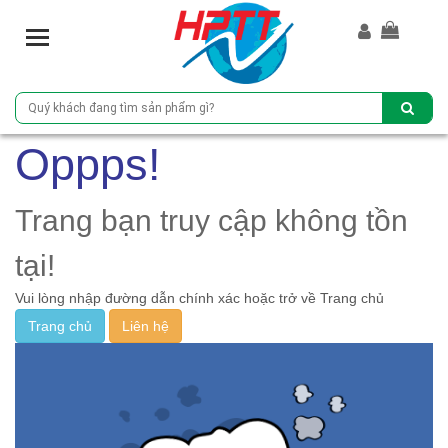
T
o
g
g
l
e
Oppps!
n
a
v
Trang bạn truy cập không tồn
i
g
tại!
a
Vui lòng nhập đường dẫn chính xác hoặc trở về Trang chủ
t
i
Trang chủ
Liên hệ
o
n