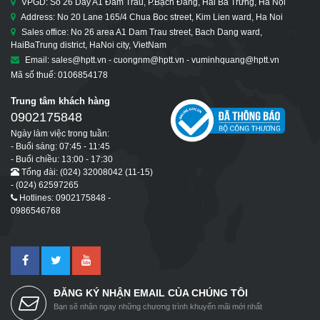
VPGD: Số 26 Dãy A1 Đầm Trấu, P.Bạch Đằng, Hai Bà Trưng, Hà Nội
Address: No 20 Lane 165/4 Chua Boc street, Kim Lien ward, Ha Noi
Sales office: No 26 area A1 Dam Trau street, Bach Dang ward,
HaiBaTrung district, HaNoi city, VietNam
Email: sales@hptt.vn - cuongnm@hptt.vn - vuminhquang@hptt.vn
Mã số thuế: 0106854178
Trung tâm khách hàng
0902175848
Ngày làm việc trong tuần:
- Buổi sáng: 07:45 - 11:45
- Buổi chiều: 13:00 - 17:30
Tổng đài: (024) 32008042 (11-15)
- (024) 62597265
Hotlines: 0902175848 -
0986546768
ĐĂNG KÝ NHẬN EMAIL CỦA CHÚNG TÔI
Bạn sẽ nhận ngay những chương trình khuyến mãi mới nhất