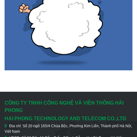
CÔNG TY TNHH CÔNG NGHỆ VÀ VIỄN THÔNG HẢI
PHONG
HAI PHONG TECHNOLOGY AND TELECOM CO.,LTD
Địa chỉ: Số 20 ngõ 165/4 Chùa Bộc, Phường Kim Liên, Thành phố Hà Nội,
Việt Nam