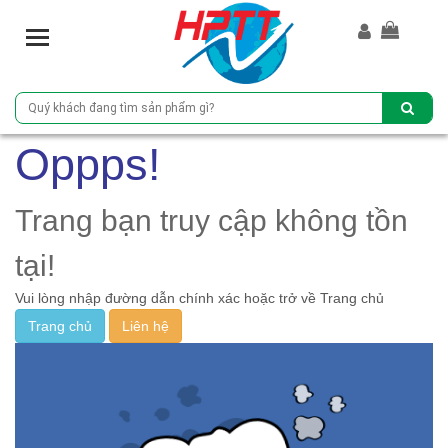
T
o
g
g
l
e
Oppps!
n
a
v
Trang bạn truy cập không tồn
i
g
tại!
a
Vui lòng nhập đường dẫn chính xác hoặc trở về Trang chủ
t
i
Trang chủ
Liên hệ
o
n