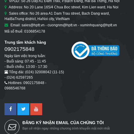
VPGD: Số 26 Dãy A1 Đầm Trấu, P.Bạch Đằng, Hai Bà Trưng, Hà Nội
Address: No 20 Lane 165/4 Chua Boc street, Kim Lien ward, Ha Noi
Sales office: No 26 area A1 Dam Trau street, Bach Dang ward,
HaiBaTrung district, HaNoi city, VietNam
Email: sales@hptt.vn - cuongnm@hptt.vn - vuminhquang@hptt.vn
Mã số thuế: 0106854178
Trung tâm khách hàng
0902175848
Ngày làm việc trong tuần:
- Buổi sáng: 07:45 - 11:45
- Buổi chiều: 13:00 - 17:30
Tổng đài: (024) 32008042 (11-15)
- (024) 62597265
Hotlines: 0902175848 -
0986546768
ĐĂNG KÝ NHẬN EMAIL CỦA CHÚNG TÔI
Bạn sẽ nhận ngay những chương trình khuyến mãi mới nhất