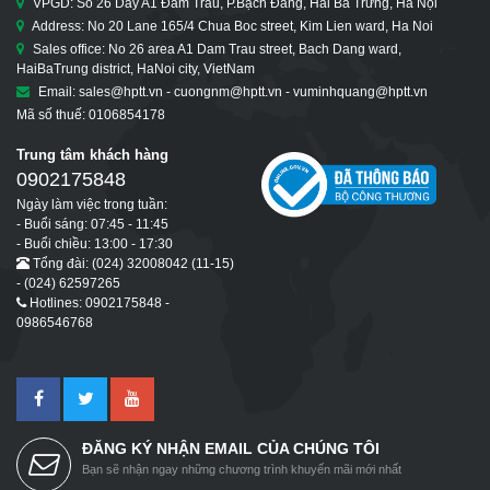
VPGD: Số 26 Dãy A1 Đầm Trấu, P.Bạch Đằng, Hai Bà Trưng, Hà Nội
Address: No 20 Lane 165/4 Chua Boc street, Kim Lien ward, Ha Noi
Sales office: No 26 area A1 Dam Trau street, Bach Dang ward,
HaiBaTrung district, HaNoi city, VietNam
Email: sales@hptt.vn - cuongnm@hptt.vn - vuminhquang@hptt.vn
Mã số thuế: 0106854178
Trung tâm khách hàng
0902175848
Ngày làm việc trong tuần:
- Buổi sáng: 07:45 - 11:45
- Buổi chiều: 13:00 - 17:30
Tổng đài: (024) 32008042 (11-15)
- (024) 62597265
Hotlines: 0902175848 -
0986546768
ĐĂNG KÝ NHẬN EMAIL CỦA CHÚNG TÔI
Bạn sẽ nhận ngay những chương trình khuyến mãi mới nhất