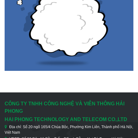
CÔNG TY TNHH CÔNG NGHỆ VÀ VIỄN THÔNG HẢI
PHONG
HAI PHONG TECHNOLOGY AND TELECOM CO.,LTD
Địa chỉ: Số 20 ngõ 165/4 Chùa Bộc, Phường Kim Liên, Thành phố Hà Nội,
Việt Nam