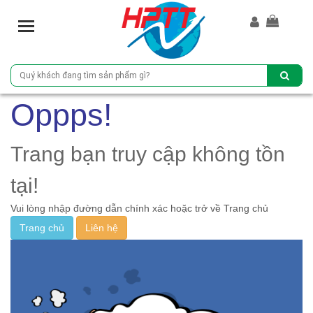
T
o
g
g
l
e
Oppps!
n
a
v
Trang bạn truy cập không tồn
i
g
tại!
a
Vui lòng nhập đường dẫn chính xác hoặc trở về Trang chủ
t
i
Trang chủ
Liên hệ
o
n